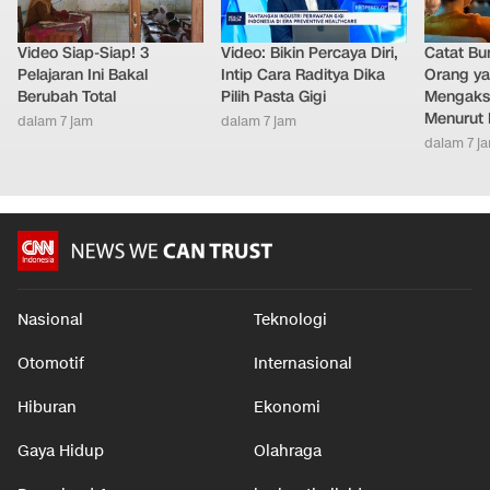
Video Siap-Siap! 3
Video: Bikin Percaya Diri,
Catat Bun
Pelajaran Ini Bakal
Intip Cara Raditya Dika
Orang y
Berubah Total
Pilih Pasta Gigi
Mengakse
Menurut 
dalam 7 jam
dalam 7 jam
dalam 7 j
Nasional
Teknologi
Otomotif
Internasional
Hiburan
Ekonomi
Gaya Hidup
Olahraga