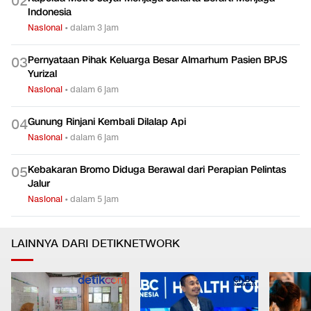
0
2
Indonesia
Nasional
•
dalam 3 jam
Pernyataan Pihak Keluarga Besar Almarhum Pasien BPJS
0
3
Yurizal
Nasional
•
dalam 6 jam
Gunung Rinjani Kembali Dilalap Api
0
4
Nasional
•
dalam 6 jam
Kebakaran Bromo Diduga Berawal dari Perapian Pelintas
0
5
Jalur
Nasional
•
dalam 5 jam
LAINNYA DARI DETIKNETWORK