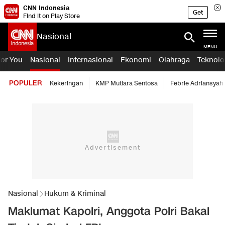
CNN Indonesia
Get
Find it on Play Store
Nasional
MENU
For You
Nasional
Internasional
Ekonomi
Olahraga
Teknolo
POPULER
Kekeringan
KMP Mutiara Sentosa
Febrie Adriansyah
Nasional
Hukum & Kriminal
Maklumat Kapolri, Anggota Polri Bakal