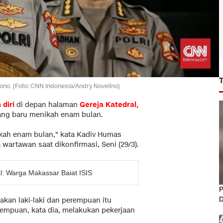
ono. (Foto: CNN Indonesia/Andry Novelino)
diri
di depan halaman
Gereja Katedral,
ang baru menikah enam bulan.
ikah enam bulan," kata Kadiv Humas
wartawan saat dikonfirmasi, Seni (29/3).
l: Warga Makassar Baiat ISIS
P
D
an laki-laki dan perempuan itu
rempuan, kata dia, melakukan pekerjaan