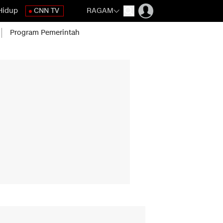
Hidup
CNN TV
RAGAM
Program Pemerintah