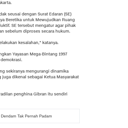
karta.
idak seusai dengan Surat Edaran (SE)
daya Beretika untuk Mewujudkan Ruang
duktif. SE tersebut mengatur agar pihak
kan sebelum diproses secara hukum.
elakukan kesalahan," katanya.
angkan Yayasan Mega-Bintang 1997
 demokrasi.
yang sekiranya mengurangi dinamika
ng juga dikenal sebagai Ketua Masyarakat
dilan penghina Gibran itu sendiri
pi Dendam Tak Pernah Padam