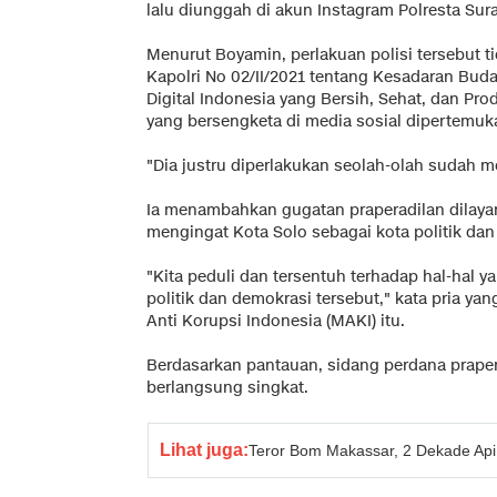
lalu diunggah di akun Instagram Polresta Sura
Menurut Boyamin, perlakuan polisi tersebut t
Kapolri No 02/II/2021 tentang Kesadaran Bu
Digital Indonesia yang Bersih, Sehat, dan Pro
yang bersengketa di media sosial dipertemu
"Dia justru diperlakukan seolah-olah sudah m
Ia menambahkan gugatan praperadilan dilay
mengingat Kota Solo sebagai kota politik dan
"Kita peduli dan tersentuh terhadap hal-hal 
politik dan demokrasi tersebut," kata pria ya
Anti Korupsi Indonesia (MAKI) itu.
Berdasarkan pantauan, sidang perdana prapera
berlangsung singkat.
Lihat juga:
Teror Bom Makassar, 2 Dekade A