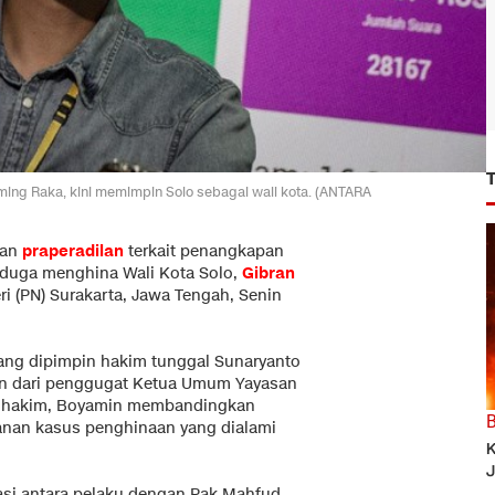
ming Raka, kini memimpin Solo sebagai wali kota. (ANTARA
tan
praperadilan
terkait penangkapan
duga menghina Wali Kota Solo,
Gibran
ri (PN) Surakarta, Jawa Tengah, Senin
yang dipimpin hakim tunggal Sunaryanto
n dari penggugat Ketua Umum Yayasan
a hakim, Boyamin membandingkan
anan kasus penghinaan yang dialami
K
J
si antara pelaku dengan Pak Mahfud