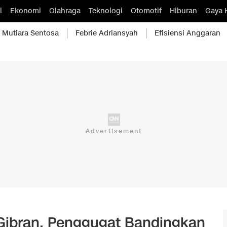
l
Ekonomi
Olahraga
Teknologi
Otomotif
Hiburan
Gaya 
Mutiara Sentosa
Febrie Adriansyah
Efisiensi Anggaran
 Gibran, Penggugat Bandingkan