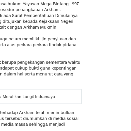
uasa hukum Yayasan Mega-Bintang 1997,
rosedur penangkapan Arkham.
ak ada Surat Pemberitahuan Dimulainya
ng ditujukan kepada Kejaksaan Negeri
erkait dengan Arkham Mukmin.
uga belum memiliki ijin penyitaan dan
ta atas perkara perkara tindak pidana
ik berupa pengekangan sementara waktu
erdapat cukup bukti guna kepentingan
n dalam hal serta menurut cara yang
a Merahkan Langit Indramayu
 terhadap Arkham telah menimbulkan
sus tersebut diumumkan di media sosial
an media massa sehingga menjadi