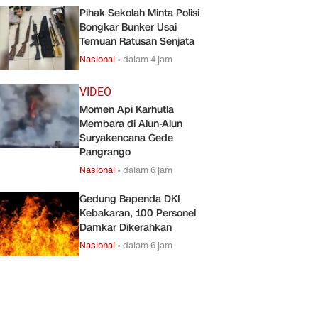
Pihak Sekolah Minta Polisi
Bongkar Bunker Usai
Temuan Ratusan Senjata
Nasional
•
dalam 4 jam
VIDEO
Momen Api Karhutla
Membara di Alun-Alun
Suryakencana Gede
Pangrango
Nasional
•
dalam 6 jam
Gedung Bapenda DKI
Kebakaran, 100 Personel
Damkar Dikerahkan
Nasional
•
dalam 6 jam