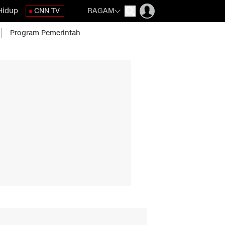
Hidup
CNN TV
RAGAM
Program Pemerintah