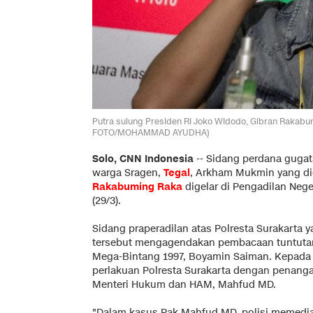
Putra sulung Presiden RI Joko WIdodo, Gibran Rakabu
FOTO/MOHAMMAD AYUDHA)
Solo, CNN Indonesia
--
Sidang perdana guga
warga Sragen,
Tegal
, Arkham Mukmin yang di
Rakabuming Raka
digelar di Pengadilan Nege
(29/3).
Sidang praperadilan atas Polresta Surakarta 
tersebut mengagendakan pembacaan tuntuta
Mega-Bintang 1997, Boyamin Saiman. Kepad
perlakuan Polresta Surakarta dengan penang
Menteri Hukum dan HAM, Mahfud MD.
"Dalam kasus Pak Mahfud MD, polisi memedia