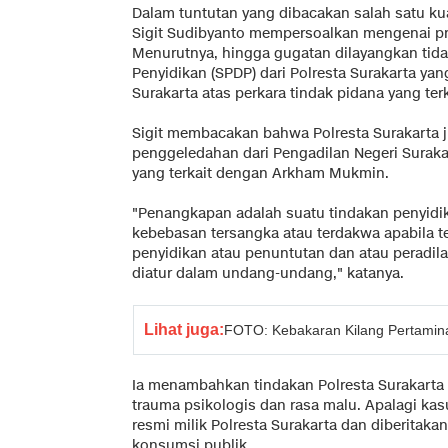
Dalam tuntutan yang dibacakan salah satu k
Sigit Sudibyanto mempersoalkan mengenai p
Menurutnya, hingga gugatan dilayangkan tid
Penyidikan (SPDP) dari Polresta Surakarta ya
Surakarta atas perkara tindak pidana yang t
Sigit membacakan bahwa Polresta Surakarta j
penggeledahan dari Pengadilan Negeri Surakar
yang terkait dengan Arkham Mukmin.
"Penangkapan adalah suatu tindakan penyid
kebebasan tersangka atau terdakwa apabila t
penyidikan atau penuntutan dan atau peradila
diatur dalam undang-undang," katanya.
Lihat juga:
FOTO: Kebakaran Kilang Pertamin
Ia menambahkan tindakan Polresta Surakarta
trauma psikologis dan rasa malu. Apalagi ka
resmi milik Polresta Surakarta dan diberitak
konsumsi publik.