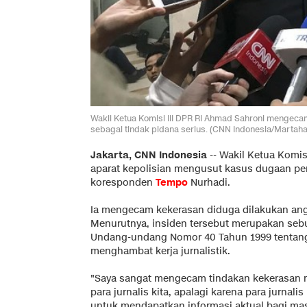
Wakil Ketua Komisi III DPR RI Ahmad Sahroni mengec
sebagai tindak pidana serius. (CNN Indonesia/Martaha
Jakarta, CNN Indonesia
--
Wakil Ketua Komisi
aparat kepolisian mengusut kasus dugaan p
koresponden
Tempo
Nurhadi.
Ia mengecam kekerasan diduga dilakukan anggo
Menurutnya, insiden tersebut merupakan seb
Undang-undang Nomor 40 Tahun 1999 tentang
menghambat kerja jurnalistik.
"Saya sangat mengecam tindakan kekerasan
para jurnalis kita, apalagi karena para jurnal
untuk mendapatkan informasi aktual bagi mas