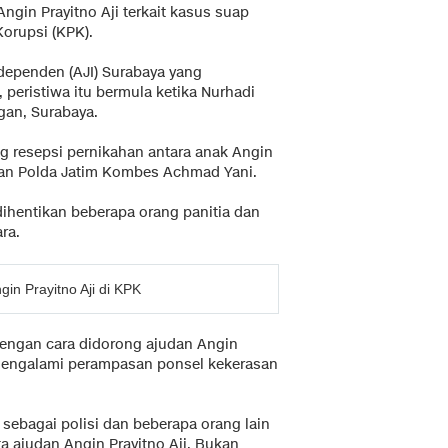
ngin Prayitno Aji terkait kasus suap
orupsi (KPK).
ndependen (AJI) Surabaya yang
, peristiwa itu bermula ketika Nurhadi
an, Surabaya.
ng resepsi pernikahan antara anak Angin
aan Polda Jatim Kombes Achmad Yani.
 dihentikan beberapa orang panitia dan
ra.
in Prayitno Aji di KPK
dengan cara didorong ajudan Angin
 mengalami perampasan ponsel kekerasan
sebagai polisi dan beberapa orang lain
a ajudan Angin Prayitno Aji. Bukan