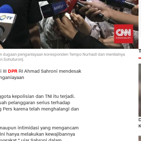
am dugaan penganiayaan koresponden Tempo Nurhadi dan menilainya
n Sohuturon).
 III
DPR
RI Ahmad Sahroni mendesak
enganiayaan
ta kepolisian dan TNI itu terjadi.
uah pelanggaran serius terhadap
 Pers karena telah menghalangi dan
D
K
 maupun intimidasi yang mengancam
is ini hanya melakukan kewajibannya
yarakat," ujar Sahroni dalam