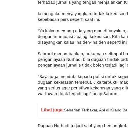
terhadap jurnalis yang tengah menjalankan tu
Ia mengaku menyayangkan tindak kekerasan ter
kebebasan pers seperti saat ini.
"Ya kalau memang ada yang mau ditanyakan, c
dengan intimidasi apalagi kekerasan. Kita ka
disayangkan kalau insiden-insiden seperti ini
Sahroni menambahkan, hukuman setimpal har
penganiayaan Nurhadi bila dugaan tindak pida
penganiayaan jurnalis tidak boleh terjadi lagi
"Saya juga meminta kepada polisi untuk seg
dugaan kekerasan tersebut. Jika terbukti, m
yang serius agar peristiwa kekerasan yang d
wartawan tidak terjadi lagi" ucap Sahroni.
Lihat juga:
Seharian Terbakar, Api di Kilang 
Dugaan Nurhadi terjadi saat yang bersangku