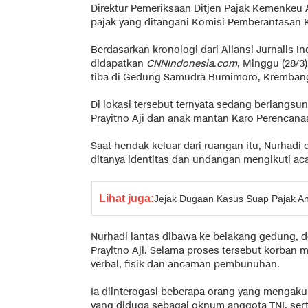
Direktur Pemeriksaan Ditjen Pajak Kemenkeu A
pajak yang ditangani Komisi Pemberantasan K
Berdasarkan kronologi dari Aliansi Jurnalis I
didapatkan
CNNIndonesia.com
, Minggu (28/3)
tiba di Gedung Samudra Bumimoro, Krembang
Di lokasi tersebut ternyata sedang berlangsu
Prayitno Aji dan anak mantan Karo Perencan
Saat hendak keluar dari ruangan itu, Nurhadi
ditanya identitas dan undangan mengikuti aca
Lihat juga:
Jejak Dugaan Kasus Suap Pajak Ang
Nurhadi lantas dibawa ke belakang gedung, 
Prayitno Aji. Selama proses tersebut korban
verbal, fisik dan ancaman pembunuhan.
Ia diinterogasi beberapa orang yang mengaku 
yang diduga sebagai oknum anggota TNI, sert