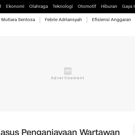
l
Ekonomi
Olahraga
Teknologi
Otomotif
Hiburan
Gaya 
Mutiara Sentosa
Febrie Adriansyah
Efisiensi Anggaran
 Kasus Penganiayaan Wartawan