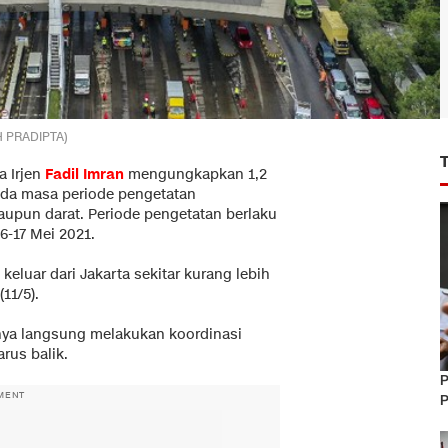
IH PRADIPTA)
a Irjen
Fadil Imran
mengungkapkan 1,2
pada masa periode pengetatan
maupun darat. Periode pengetatan berlaku
6-17 Mei 2021.
keluar dari Jakarta sekitar kurang lebih
(11/5).
knya langsung melakukan koordinasi
rus balik.
P
MENT
P