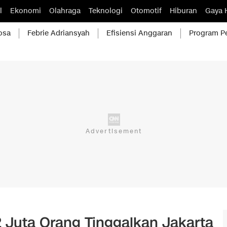
l
Ekonomi
Olahraga
Teknologi
Otomotif
Hiburan
Gaya 
osa
Febrie Adriansyah
Efisiensi Anggaran
Program P
2 Juta Orang Tinggalkan Jakarta