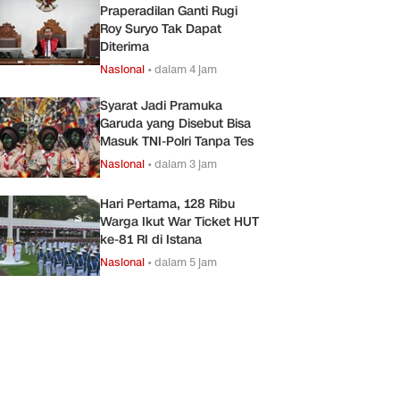
Praperadilan Ganti Rugi
Roy Suryo Tak Dapat
Diterima
Nasional
•
dalam 4 jam
Syarat Jadi Pramuka
Garuda yang Disebut Bisa
Masuk TNI-Polri Tanpa Tes
Nasional
•
dalam 3 jam
Hari Pertama, 128 Ribu
Warga Ikut War Ticket HUT
ke-81 RI di Istana
Nasional
•
dalam 5 jam