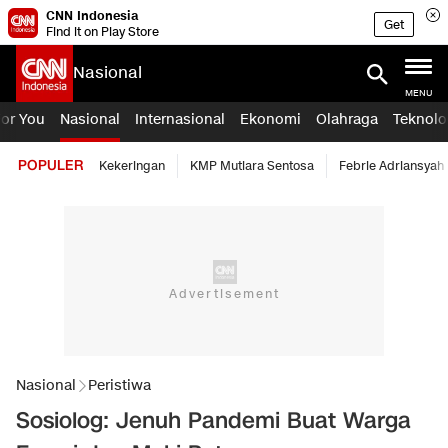
CNN Indonesia
Get
Find it on Play Store
Nasional
MENU
For You
Nasional
Internasional
Ekonomi
Olahraga
Teknolo
POPULER
Kekeringan
KMP Mutiara Sentosa
Febrie Adriansyah
Nasional
Peristiwa
Sosiolog: Jenuh Pandemi Buat Warga