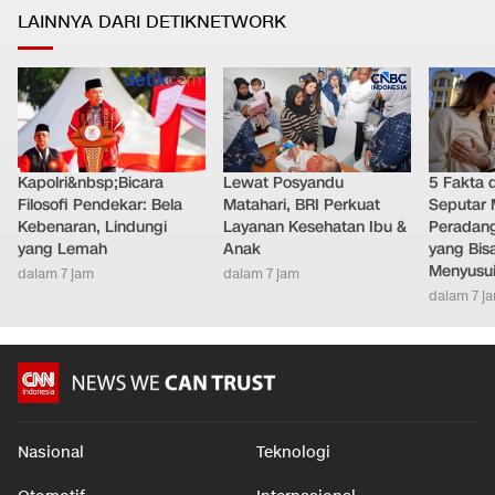
LAINNYA DARI DETIKNETWORK
Kapolri&nbsp;Bicara
Lewat Posyandu
5 Fakta 
Filosofi Pendekar: Bela
Matahari, BRI Perkuat
Seputar M
Kebenaran, Lindungi
Layanan Kesehatan Ibu &
Peradang
yang Lemah
Anak
yang Bis
Menyusu
dalam 7 jam
dalam 7 jam
dalam 7 j
Nasional
Teknologi