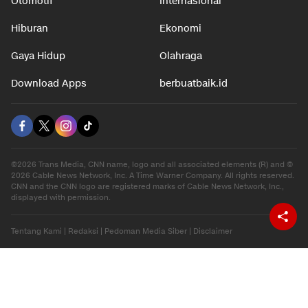
Otomotif
Internasional
Hiburan
Ekonomi
Gaya Hidup
Olahraga
Download Apps
berbuatbaik.id
©2026 Trans Media, CNN name, logo and all associated elements (R) and ©
2026 Cable News Network, Inc. A Time Warner Company. All rights reserved.
CNN and the CNN logo are registered marks of Cable News Network, Inc.,
displayed with permission.
Tentang Kami
|
Redaksi
|
Pedoman Media Siber
|
Disclaimer