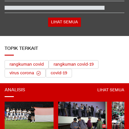
Janji Erick Thohir usai Timnas Indonesia Tersingkir di Piala AFF
2026
Kenapa Banyak Lulusan SMK Nganggur?
Tanda-tanda Trump Mulai Kelimpungan Hadapi Iran
LIHAT SEMUA
TOPIK TERKAIT
rangkuman covid
rangkuman covid-19
virus corona
covid-19
ANALISIS
LIHAT SEMUA