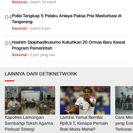
Penipuan CPNS Mencuat di Jatim, Rugi Ditaksir Tembus
0
3
Rp20 M
Nasional
•
dalam 34 menit
Polisi Tangkap 5 Pelaku Aniaya-Paksa Pria Masturbasi di
0
4
Tangerang
Nasional
•
dalam 4 jam
Hashim Djojohadikusumo Kukuhkan 20 Ormas Baru Kawal
0
5
Program Pemerintah
Nasional
•
2 jam yang lalu
LAINNYA DARI DETIKNETWORK