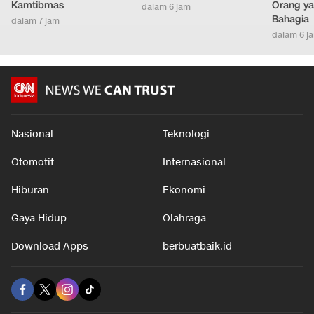
Kapolres Lamongan
Lamine Yamal Bernilai
Cara Men
Sambangi Tokoh Agama
Rp8,9 T, Kenapa Pemain
yang Ene
Perkuat Sinergi
Bola Muda Mahal?
Terkuras
Kamtibmas
Orang ya
dalam 6 jam
Bahagia
dalam 7 jam
dalam 6 j
Nasional
Teknologi
Otomotif
Internasional
Hiburan
Ekonomi
Gaya Hidup
Olahraga
Download Apps
berbuatbaik.id