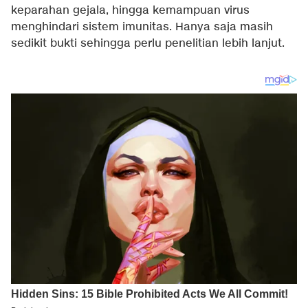
keparahan gejala, hingga kemampuan virus
menghindari sistem imunitas. Hanya saja masih
sedikit bukti sehingga perlu penelitian lebih lanjut.