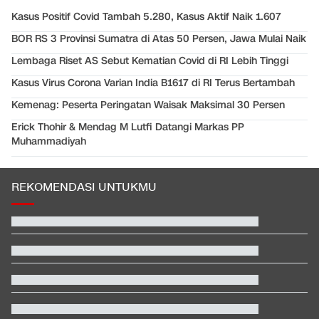
Kasus Positif Covid Tambah 5.280, Kasus Aktif Naik 1.607
BOR RS 3 Provinsi Sumatra di Atas 50 Persen, Jawa Mulai Naik
Lembaga Riset AS Sebut Kematian Covid di RI Lebih Tinggi
Kasus Virus Corona Varian India B1617 di RI Terus Bertambah
Kemenag: Peserta Peringatan Waisak Maksimal 30 Persen
Erick Thohir & Mendag M Lutfi Datangi Markas PP
Muhammadiyah
REKOMENDASI UNTUKMU
Video Mesum 'Yang Wis Yang' Banyuwangi, Pemeran Pria Jadi
Tersangka
Hashim Djojohadikusumo Kukuhkan 20 Ormas Baru Kawal
Program Pemerintah
Hasil Kualifikasi MotoGP Inggris: Martin Tercepat, Marquez
Selamat