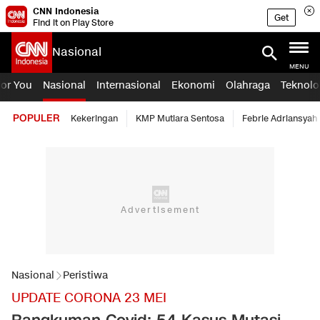
CNN Indonesia
Get
Find it on Play Store
Nasional
MENU
For You
Nasional
Internasional
Ekonomi
Olahraga
Teknolo
POPULER
Kekeringan
KMP Mutiara Sentosa
Febrie Adriansyah
Nasional
Peristiwa
UPDATE CORONA 23 MEI