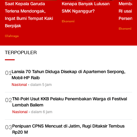
Saat Kepala Garuda
Kenapa Banyak Lulusan
Membaca
Terlena Mendongak,
SMK Nganggur?
RI usai M
Ingat Bumi Tempat Kaki
Persen di
Ekonomi
Berpijak
Ekonomi
Olahraga
TERPOPULER
Lansia 70 Tahun Diduga Disekap di Apartemen Serpong,
0
1
Mobil-HP Raib
Nasional
•
dalam 5 jam
TNI-Polri Usut KKB Pelaku Penembakan Warga di Festival
0
2
Lembah Baliem
Nasional
•
dalam 6 jam