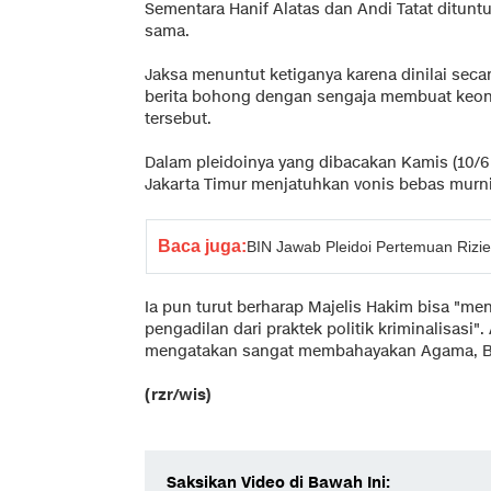
Sementara Hanif Alatas dan Andi Tatat ditunt
sama.
Jaksa menuntut ketiganya karena dinilai sec
berita bohong dengan sengaja membuat keona
tersebut.
Dalam pleidoinya yang dibacakan Kamis (10/6 
Jakarta Timur menjatuhkan vonis bebas murni 
Baca juga:
BIN Jawab Pleidoi Pertemuan Rizi
Ia pun turut berharap Majelis Hakim bisa "m
pengadilan dari praktek politik kriminalisasi". 
mengatakan sangat membahayakan Agama, B
(rzr/wis)
Saksikan Video di Bawah Ini: