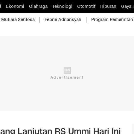
l
Ekonomi
Olahraga
Teknologi
Otomotif
Hiburan
Gaya 
Mutiara Sentosa
Febrie Adriansyah
Program Pemerintah
dang Lanjutan RS Ummi Hari Ini