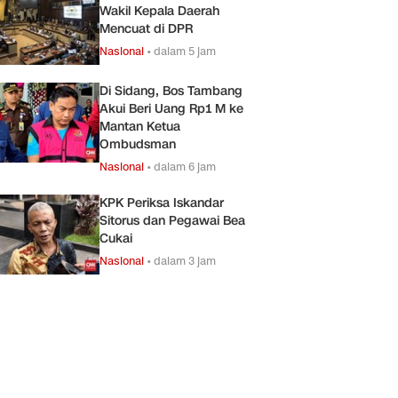
Wakil Kepala Daerah
Mencuat di DPR
Nasional
•
dalam 5 jam
Di Sidang, Bos Tambang
Akui Beri Uang Rp1 M ke
Mantan Ketua
Ombudsman
Nasional
•
dalam 6 jam
KPK Periksa Iskandar
Sitorus dan Pegawai Bea
Cukai
Nasional
•
dalam 3 jam