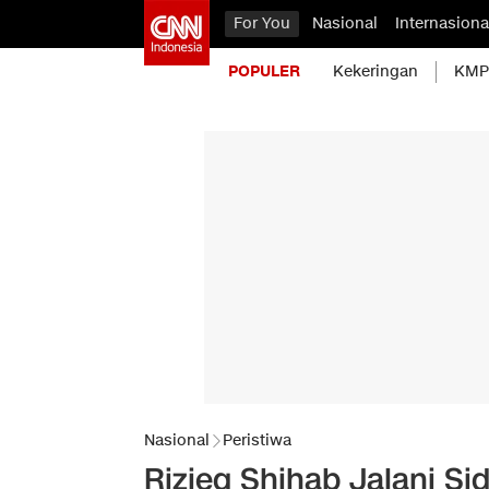
For You
Nasional
Internasiona
POPULER
Kekeringan
KMP 
Nasional
Peristiwa
Rizieq Shihab Jalani Si