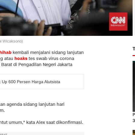
hi Wicaksono)
Shihab
kembali menjalani sidang lanjutan
ng atau
hoaks
tes swab virus corona
Barat di Pengadilan Negeri Jakarta
Up 600 Persen Harga Alutsista
an agenda sidang lanjutan hari
um.
P
3
ntut umum," kata Alex saat dikonfirmasi.
MENT