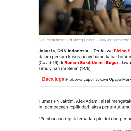
Eks imam besar FPI Rizieq Shihab. (CNN Indonesia/Ad
Jakarta, CNN Indonesia
--
Terdakwa
Rizieq 
dalam perkara kasus penyebaran kabar boho
(Covid-19) di
Rumah Sakit Ummi, Bogor
,
Jawa 
Timur, hari ini Senin (14/6).
Baca juga:
Prabowo Lapor Jokowi Upaya Mark 
Humas PN Jaktim, Alex Adam Faisal mengatak
ini pembacaan replik dari jaksa penuntut um
"Pembacaan replik terhadap pleidoi dari penu
ADVERTISE