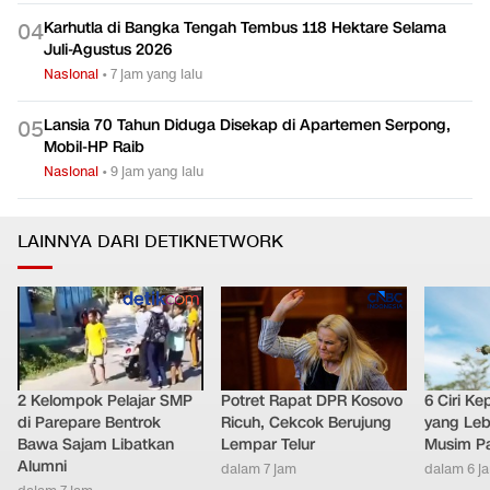
Karhutla di Bangka Tengah Tembus 118 Hektare Selama
0
4
Juli-Agustus 2026
Nasional
•
7 jam yang lalu
Lansia 70 Tahun Diduga Disekap di Apartemen Serpong,
0
5
Mobil-HP Raib
Nasional
•
9 jam yang lalu
LAINNYA DARI DETIKNETWORK
2 Kelompok Pelajar SMP
Potret Rapat DPR Kosovo
6 Ciri K
di Parepare Bentrok
Ricuh, Cekcok Berujung
yang Leb
Bawa Sajam Libatkan
Lempar Telur
Musim P
Alumni
dalam 7 jam
dalam 6 j