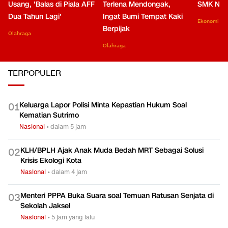
Usang, 'Balas di Piala AFF
Terlena Mendongak,
SMK Nga
Dua Tahun Lagi'
Ingat Bumi Tempat Kaki
Ekonomi
Berpijak
Olahraga
Olahraga
TERPOPULER
Keluarga Lapor Polisi Minta Kepastian Hukum Soal
0
1
Kematian Sutrimo
Nasional
•
dalam 5 jam
KLH/BPLH Ajak Anak Muda Bedah MRT Sebagai Solusi
0
2
Krisis Ekologi Kota
Nasional
•
dalam 4 jam
Menteri PPPA Buka Suara soal Temuan Ratusan Senjata di
0
3
Sekolah Jaksel
Nasional
•
5 jam yang lalu