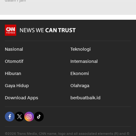
dalam 7 jam
Nasional
Teknologi
Otomotif
Internasional
Hiburan
Ekonomi
Gaya Hidup
Olahraga
Download Apps
berbuatbaik.id
©2026 Trans Media, CNN name, logo and all associated elements (R) and ©