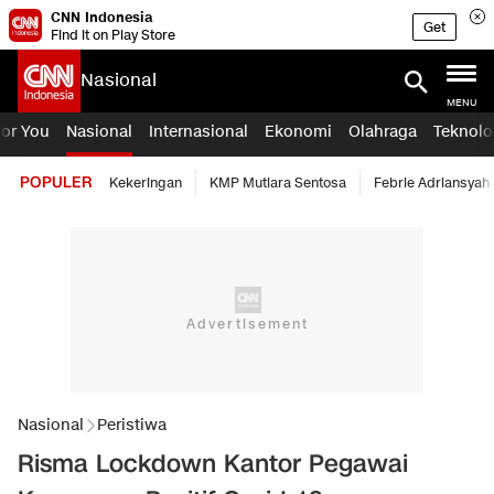
CNN Indonesia
Get
Find it on Play Store
Nasional
MENU
For You
Nasional
Internasional
Ekonomi
Olahraga
Teknolo
POPULER
Kekeringan
KMP Mutiara Sentosa
Febrie Adriansyah
Nasional
Peristiwa
Risma Lockdown Kantor Pegawai