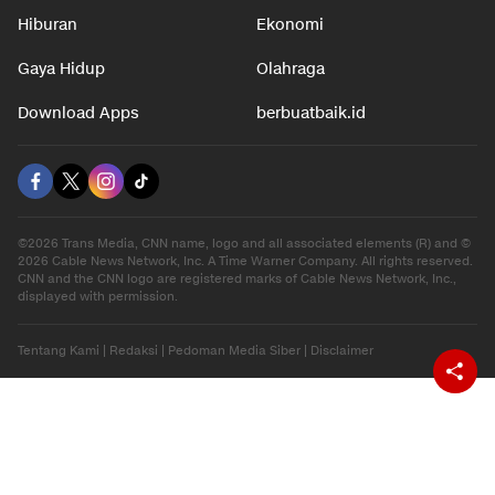
Hiburan
Ekonomi
Gaya Hidup
Olahraga
Download Apps
berbuatbaik.id
©2026 Trans Media, CNN name, logo and all associated elements (R) and ©
2026 Cable News Network, Inc. A Time Warner Company. All rights reserved.
CNN and the CNN logo are registered marks of Cable News Network, Inc.,
displayed with permission.
Tentang Kami
|
Redaksi
|
Pedoman Media Siber
|
Disclaimer