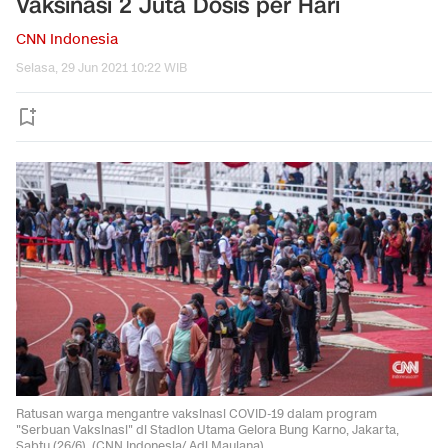
Vaksinasi 2 Juta Dosis per Hari
CNN Indonesia
Selasa, 29 Jun 2021 10:22 WIB
Ratusan warga mengantre vaksinasi COVID-19 dalam program
"Serbuan Vaksinasi" di Stadion Utama Gelora Bung Karno, Jakarta,
Sabtu (26/6). (CNN Indonesia/ Adi Maulana)