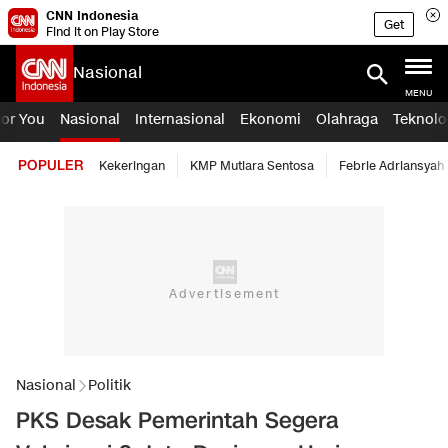
CNN Indonesia
Get
Find it on Play Store
Nasional
MENU
For You
Nasional
Internasional
Ekonomi
Olahraga
Teknolo
POPULER
Kekeringan
KMP Mutiara Sentosa
Febrie Adriansyah
Nasional
Politik
PKS Desak Pemerintah Segera