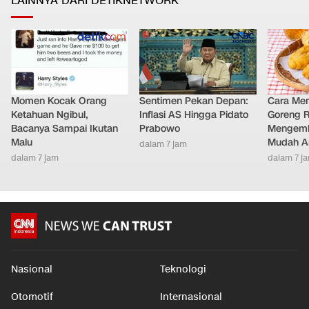
LAINNYA DARI DETIKNETWORK
Momen Kocak Orang
Sentimen Pekan Depan:
Cara Me
Ketahuan Ngibul,
Inflasi AS Hingga Pidato
Goreng 
Bacanya Sampai Ikutan
Prabowo
Mengemb
Malu
Mudah An
dalam 7 jam
dalam 7 jam
dalam 7 j
Nasional
Teknologi
Otomotif
Internasional