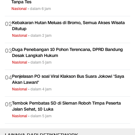
Tanpa Tes
Nasional
•
dalam 6 jam
Kebakaran Hutan Meluas di Bromo, Semua Akses Wisata
0
2
Ditutup
Nasional
•
dalam 2 jam
Duga Penebangan 10 Pohon Terencana, DPRD Bandung
0
3
Desak Langkah Hukum
Nasional
•
dalam 5 jam
Penjelasan PO soal Viral Klakson Bus Suara Jokowi 'Saya
0
4
Akan Lawan!'
Nasional
•
dalam 4 jam
Tembok Pembatas SD di Sleman Roboh Timpa Peserta
0
5
Jalan Sehat, 10 Luka
Nasional
•
dalam 5 jam