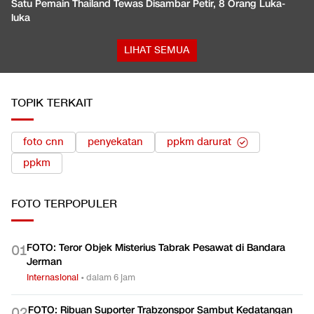
Satu Pemain Thailand Tewas Disambar Petir, 8 Orang Luka-
luka
LIHAT SEMUA
TOPIK TERKAIT
foto cnn
penyekatan
ppkm darurat
ppkm
FOTO
TERPOPULER
FOTO: Teror Objek Misterius Tabrak Pesawat di Bandara
0
1
Jerman
Internasional
•
dalam 6 jam
FOTO: Ribuan Suporter Trabzonspor Sambut Kedatangan
0
2