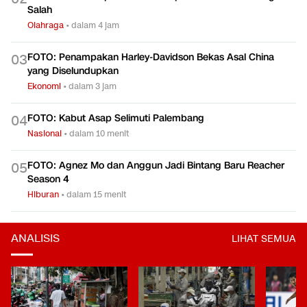
Salah
Olahraga
•
dalam 4 jam
FOTO: Penampakan Harley-Davidson Bekas Asal China
0
3
yang Diselundupkan
Ekonomi
•
dalam 3 jam
FOTO: Kabut Asap Selimuti Palembang
0
4
Nasional
•
dalam 10 menit
FOTO: Agnez Mo dan Anggun Jadi Bintang Baru Reacher
0
5
Season 4
Hiburan
•
dalam 15 menit
ANALISIS
LIHAT SEMUA