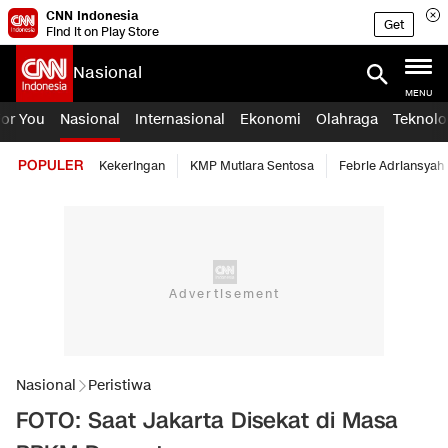
CNN Indonesia
Get
Find it on Play Store
Nasional
MENU
For You
Nasional
Internasional
Ekonomi
Olahraga
Teknolo
POPULER
Kekeringan
KMP Mutiara Sentosa
Febrie Adriansyah
Nasional
Peristiwa
FOTO: Saat Jakarta Disekat di Masa