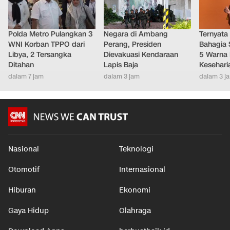
Polda Metro Pulangkan 3
Negara di Ambang
Ternyata
WNI Korban TPPO dari
Perang, Presiden
Bahagia 
Libya, 2 Tersangka
Dievakuasi Kendaraan
5 Warna 
Ditahan
Lapis Baja
Kesehari
dalam 7 jam
dalam 3 jam
dalam 3 j
Nasional
Teknologi
Otomotif
Internasional
Hiburan
Ekonomi
Gaya Hidup
Olahraga