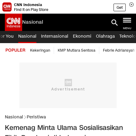
CNN Indonesia
Get
Find it on Play Store
Nasional
MENU
For You
Nasional
Internasional
Ekonomi
Olahraga
Teknolo
POPULER
Kekeringan
KMP Mutiara Sentosa
Febrie Adriansyah
Nasional
Peristiwa
Kemenag Minta Ulama Sosialisasikan