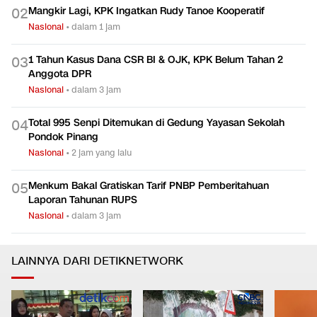
Mangkir Lagi, KPK Ingatkan Rudy Tanoe Kooperatif
0
2
Nasional
•
dalam 1 jam
1 Tahun Kasus Dana CSR BI & OJK, KPK Belum Tahan 2
0
3
Anggota DPR
Nasional
•
dalam 3 jam
Total 995 Senpi Ditemukan di Gedung Yayasan Sekolah
0
4
Pondok Pinang
Nasional
•
2 jam yang lalu
Menkum Bakal Gratiskan Tarif PNBP Pemberitahuan
0
5
Laporan Tahunan RUPS
Nasional
•
dalam 3 jam
LAINNYA DARI DETIKNETWORK