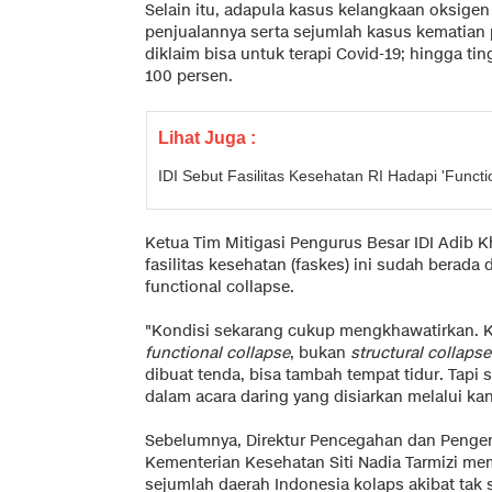
Selain itu, adapula kasus kelangkaan oksige
penjualannya serta sejumlah kasus kematian 
diklaim bisa untuk terapi Covid-19; hingga tin
100 persen.
Lihat Juga :
IDI Sebut Fasilitas Kesehatan RI Hadapi 'Functi
Ketua Tim Mitigasi Pengurus Besar IDI Adib
fasilitas kesehatan (faskes) ini sudah berada 
functional collapse.
"Kondisi sekarang cukup mengkhawatirkan. K
functional collapse
, bukan
structural collapse
dibuat tenda, bisa tambah tempat tidur. Tapi s
dalam acara daring yang disiarkan melalui ka
Sebelumnya, Direktur Pencegahan dan Penge
Kementerian Kesehatan Siti Nadia Tarmizi me
sejumlah daerah Indonesia kolaps akibat ta