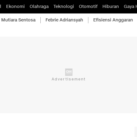
l
Ekonomi
Olahraga
Teknologi
Otomotif
Hiburan
Gaya 
Mutiara Sentosa
Febrie Adriansyah
Efisiensi Anggaran