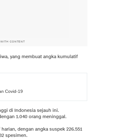
 WITH CONTENT
jiwa, yang membuat angka kumulatif
an Covid-19
ggi di Indonesia sejauh ini.
i dengan 1.040 orang meninggal.
f harian, dengan angka suspek 226.551
532 spesimen.