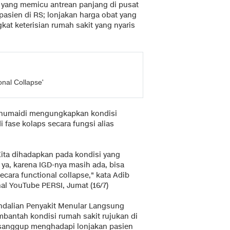
n yang memicu antrean panjang di pusat
pasien di RS; lonjakan harga obat yang
gkat keterisian rumah sakit yang nyaris
onal Collapse'
 Khumaidi mengungkapkan kondisi
di fase kolaps secara fungsi alias
ita dihadapkan pada kondisi yang
ya, karena IGD-nya masih ada, bisa
ecara functional collapse," kata Adib
nal YouTube PERSI, Jumat (16/7)
ndalian Penyakit Menular Langsung
mbantah kondisi rumah sakit rujukan di
k sanggup menghadapi lonjakan pasien