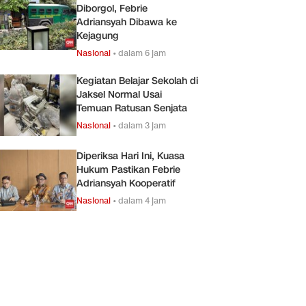
Diborgol, Febrie
Adriansyah Dibawa ke
Kejagung
Nasional
•
dalam 6 jam
Kegiatan Belajar Sekolah di
Jaksel Normal Usai
Temuan Ratusan Senjata
Nasional
•
dalam 3 jam
Diperiksa Hari Ini, Kuasa
Hukum Pastikan Febrie
Adriansyah Kooperatif
Nasional
•
dalam 4 jam