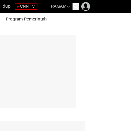
Hidup
CNN TV
RAGAM
Program Pemerintah