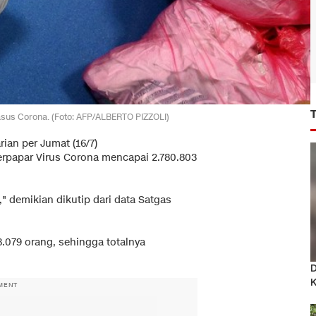
asus Corona. (Foto: AFP/ALBERTO PIZZOLI)
rian per Jumat (16/7)
terpapar Virus Corona mencapai 2.780.803
," demikian dikutip dari data Satgas
.079 orang, sehingga totalnya
D
K
MENT