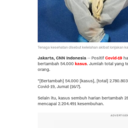
Tenaga kesehatan disebut kelelahan akibat lonjakan k
Jakarta, CNN Indonesia
--
Positif
Covid-19
ha
bertambah 54.000
kasus
. Jumlah total yang 
orang.
"[Bertambah] 54.000 [kasus], [total] 2.780.803
Covid-19, Jumat (16/7).
Selain itu, kasus sembuh harian bertambah 28
mencapai 2.204.491 kesembuhan.
ADVERTISE