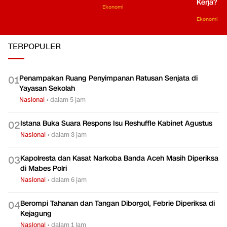
Kerja?
Ekonomi
Ekonomi
TERPOPULER
Penampakan Ruang Penyimpanan Ratusan Senjata di
0
1
Yayasan Sekolah
Nasional
•
dalam 5 jam
Istana Buka Suara Respons Isu Reshuffle Kabinet Agustus
0
2
Nasional
•
dalam 3 jam
Kapolresta dan Kasat Narkoba Banda Aceh Masih Diperiksa
0
3
di Mabes Polri
Nasional
•
dalam 6 jam
Berompi Tahanan dan Tangan Diborgol, Febrie Diperiksa di
0
4
Kejagung
Nasional
•
dalam 1 jam