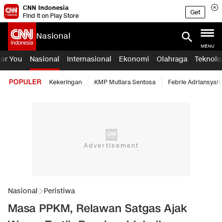
CNN Indonesia
Get
Find it on Play Store
Nasional
MENU
For You
Nasional
Internasional
Ekonomi
Olahraga
Teknolo
POPULER
Kekeringan
KMP Mutiara Sentosa
Febrie Adriansyah
Nasional
Peristiwa
Masa PPKM, Relawan Satgas Ajak