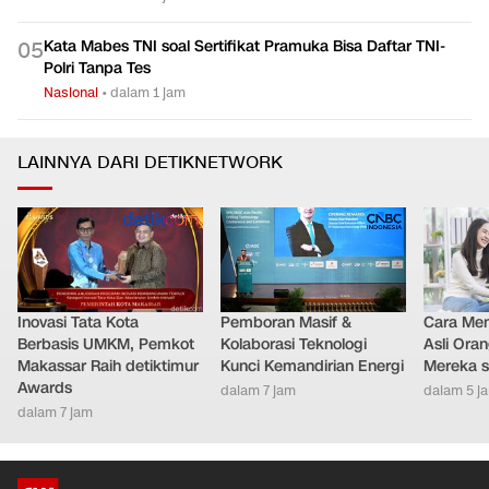
Kata Mabes TNI soal Sertifikat Pramuka Bisa Daftar TNI-
0
5
Polri Tanpa Tes
Nasional
•
dalam 1 jam
LAINNYA DARI DETIKNETWORK
Inovasi Tata Kota
Pemboran Masif &
Cara Men
Berbasis UMKM, Pemkot
Kolaborasi Teknologi
Asli Ora
Makassar Raih detiktimur
Kunci Kemandirian Energi
Mereka s
Awards
dalam 7 jam
dalam 5 j
dalam 7 jam