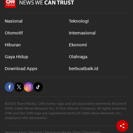
Nasional
Teknologi
Otomotif
Internasional
Hiburan
Ekonomi
Gaya Hidup
Olahraga
Download Apps
berbuatbaik.id
©2026 Trans Media, CNN name, logo and all associated elements (R) and ©
2026 Cable News Network, Inc. A Time Warner Company. All rights reserved.
CNN and the CNN logo are registered marks of Cable News Network, Inc.,
displayed with permission.
Tentang Kami
|
Redaksi
|
Pedoman Media Siber
|
Disclaimer