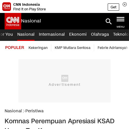
CNN Indonesia
Get
Find it on Play Store
Nasional
MENU
For You
Nasional
Internasional
Ekonomi
Olahraga
Teknolo
POPULER
Kekeringan
KMP Mutiara Sentosa
Febrie Adriansyah
Nasional
Peristiwa
Komnas Perempuan Apresiasi KSAD