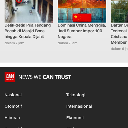
Detik-detik Pria Tendang
Dominasi China Menggila,
Daftar O
Bocah di Masjid Bone
Jadi Sumber Impor 100
Terkenal 
hingga Kepala Dijahit
Negara
Cristian
Member 
dalam 7 jam
dalam 7 jam
dalam 6 j
Nasional
Teknologi
Otomotif
Internasional
Hiburan
Ekonomi