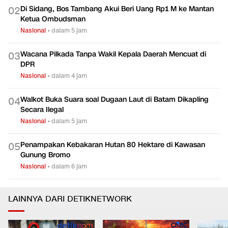
Di Sidang, Bos Tambang Akui Beri Uang Rp1 M ke Mantan
0
2
Ketua Ombudsman
Nasional
•
dalam 5 jam
Wacana Pilkada Tanpa Wakil Kepala Daerah Mencuat di
0
3
DPR
Nasional
•
dalam 4 jam
Walkot Buka Suara soal Dugaan Laut di Batam Dikapling
0
4
Secara Ilegal
Nasional
•
dalam 5 jam
Penampakan Kebakaran Hutan 80 Hektare di Kawasan
0
5
Gunung Bromo
Nasional
•
dalam 6 jam
LAINNYA DARI DETIKNETWORK