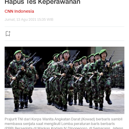
Hapus Tes Keperawanan
CNN Indonesia
Jumat, 13 Agu 2021 15:35 WIB
Prajurit TNI dari Korps Wanita Angkatan Darat (Kowad) berbaris sambil
membawa senjata saat mengikuti Lomba peraturan baris berbaris
(PBB) Bersenjata di Markas Kodam IV Diponegoro, di Semarang, Jateng,