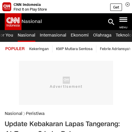
CNN Indonesia
Get
Find it on Play Store
Nasional
MENU
For You
Nasional
Internasional
Ekonomi
Olahraga
Teknolo
POPULER
Kekeringan
KMP Mutiara Sentosa
Febrie Adriansyah
Nasional
Peristiwa
Update Kebakaran Lapas Tangerang: