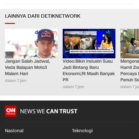
LAINNYA DARI DETIKNETWORK
Jangan Salah Jadwal,
Video:Bikin Industri Susu
Mengenal
Veda Balapan Moto3
Jadi Bintang Baru
Hamil Zo
Malam Hari
Ekonomi,RI Masih Banyak
Percaya 
PR
Penuh S
dalam 7 jam
dalam 7 jam
dalam 7 j
Nasional
Teknologi