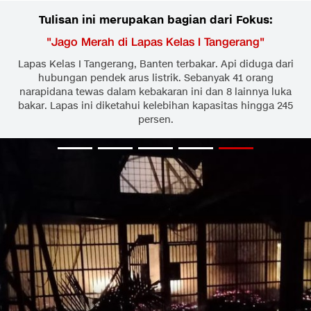
Tulisan ini merupakan bagian dari Fokus:
"
Jago Merah di Lapas Kelas I Tangerang
"
Lapas Kelas I Tangerang, Banten terbakar. Api diduga dari
hubungan pendek arus listrik. Sebanyak 41 orang
narapidana tewas dalam kebakaran ini dan 8 lainnya luka
bakar. Lapas ini diketahui kelebihan kapasitas hingga 245
persen.