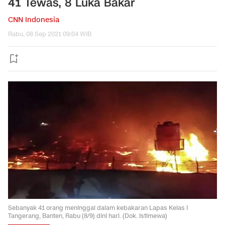
41 Tewas, 8 Luka Bakar
CNN Indonesia
Rabu, 08 Sep 2021 09:04 WIB
Sebanyak 41 orang meninggal dalam kebakaran Lapas Kelas I
Tangerang, Banten, Rabu (8/9) dini hari. (Dok. Istimewa)