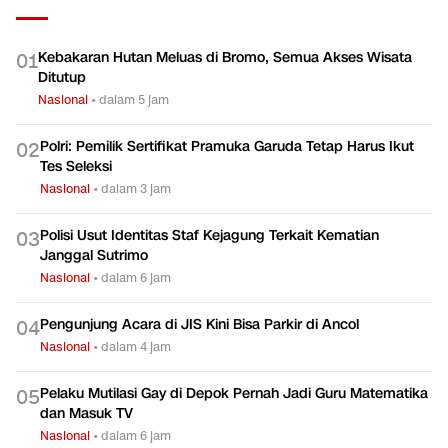
Kebakaran Hutan Meluas di Bromo, Semua Akses Wisata
0
1
Ditutup
Nasional
•
dalam 5 jam
Polri: Pemilik Sertifikat Pramuka Garuda Tetap Harus Ikut
0
2
Tes Seleksi
Nasional
•
dalam 3 jam
Polisi Usut Identitas Staf Kejagung Terkait Kematian
0
3
Janggal Sutrimo
Nasional
•
dalam 6 jam
Pengunjung Acara di JIS Kini Bisa Parkir di Ancol
0
4
Nasional
•
dalam 4 jam
Pelaku Mutilasi Gay di Depok Pernah Jadi Guru Matematika
0
5
dan Masuk TV
Nasional
•
dalam 6 jam