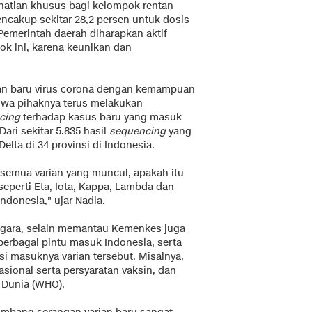
rhatian khusus bagi kelompok rentan
encakup sekitar 28,2 persen untuk dosis
Pemerintah daerah diharapkan aktif
k ini, karena keunikan dan
ian baru virus corona dengan kemampuan
hwa pihaknya terus melakukan
cing
terhadap kasus baru yang masuk
Dari sekitar 5.835 hasil
sequencing
yang
lta di 34 provinsi di Indonesia.
emua varian yang muncul, apakah itu
seperti Eta, Iota, Kappa, Lambda dan
ndonesia," ujar Nadia.
negara, selain memantau Kemenkes juga
erbagai pintu masuk Indonesia, serta
i masuknya varian tersebut. Misalnya,
asional serta persyaratan vaksin, dan
 Dunia (WHO).