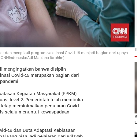
ker dan mengikuti program vaksinasi Covid-19 menjadi bagian dari upaya
o: CNNIndonesia/Adi Maulana Ibrahim)
i mengingatkan bahwa disiplin
nasi Covid-19 merupakan bagian dari
h pandemi.
mbatasan Kegiatan Masyarakat (PPKM)
tuasi level 2. Pemerintah telah membuka
n tetap meminimalkan penularan Covid-
mis selalu menuntut kewaspadaan,
K
U
vid-19 dan Duta Adaptasi Kebiasaan
l yang bisa jadi pelajaran dari wilayah