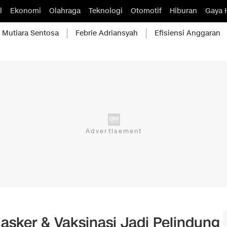
l
Ekonomi
Olahraga
Teknologi
Otomotif
Hiburan
Gaya 
Mutiara Sentosa
Febrie Adriansyah
Efisiensi Anggaran
asker & Vaksinasi Jadi Pelindung