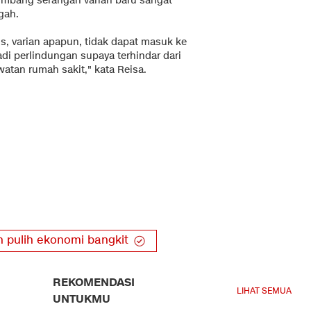
mbang serangan varian baru sangat
gah.
s, varian apapun, tidak dapat masuk ke
di perlindungan supaya terhindar dari
atan rumah sakit," kata Reisa.
 pulih ekonomi bangkit
REKOMENDASI
LIHAT SEMUA
UNTUKMU