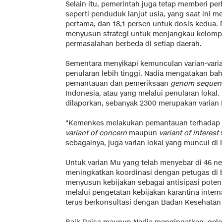
Selain itu, pemerintah juga tetap memberi pe
seperti penduduk lanjut usia, yang saat ini m
pertama, dan 18,1 persen untuk dosis kedua. 
menyusun strategi untuk menjangkau kelompo
permasalahan berbeda di setiap daerah.
Sementara menyikapi kemunculan varian-var
penularan lebih tinggi, Nadia mengatakan ba
pemantauan dan pemeriksaan
genom sequen
Indonesia, atau yang melalui penularan lokal. 
dilaporkan, sebanyak 2300 merupakan varian De
"Kemenkes melakukan pemantauan terhadap s
variant of concern
maupun
variant of interest
sebagainya, juga varian lokal yang muncul di I
Untuk varian Mu yang telah menyebar di 46 
meningkatkan koordinasi dengan petugas di b
menyusun kebijakan sebagai antisipasi potens
melalui pengetatan kebijakan karantina intern
terus berkonsultasi dengan Badan Kesehatan