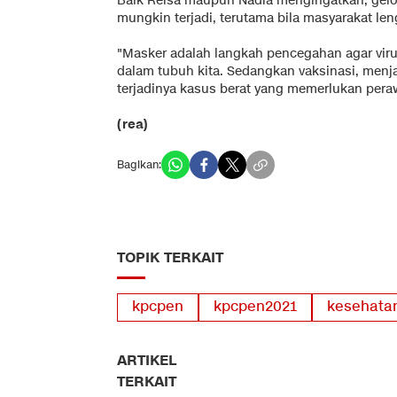
Baik Reisa maupun Nadia mengingatkan, gelo
mungkin terjadi, terutama bila masyarakat len
"Masker adalah langkah pencegahan agar viru
dalam tubuh kita. Sedangkan vaksinasi, menja
terjadinya kasus berat yang memerlukan peraw
(rea)
Bagikan:
TOPIK TERKAIT
kpcpen
kpcpen2021
kesehatan
ARTIKEL
TERKAIT