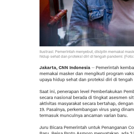
Ilustrasi. Pemerintah menyebut, disiplin memakai mas
hidup sehat dan proteksi diri di tengah pandemi. (Fot
Jakarta, CNN Indonesia
--
Pemerintah kembal
memakai masker dan mengikuti program vaksi
upaya hidup sehat dan proteksi diri di tenga
Saat ini, penerapan level Pemberlakukan Pe
secara nasional berada di tingkat asesmen si
aktivitas masyarakat secara bertahap, denga
19. Pasalnya, perkembangan virus yang dina
termasuk munculnya ancaman varian baru.
Juru Bicara Pemerintah untuk Penanganan Co
Baru, Reisa Broto Asmoro menyatakan, ada 3 ha