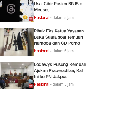
Usai Cibir Pasien BPJS di
Medsos
Nasional
•
dalam 5 jam
Pihak Eks Ketua Yayasan
Buka Suara soal Temuan
Narkoba dan CD Porno
Nasional
•
dalam 6 jam
Lodewyk Pusung Kembali
Ajukan Praperadilan, Kali
Ini ke PN Jakpus
Nasional
•
dalam 5 jam