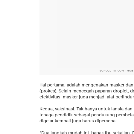
SCROLL TO CONTINUE
Hal pertama, adalah mengenakan masker dan
(prokes). Selain mencegah paparan droplet, d
efektivitas, masker juga menjadi alat perlindu
Kedua, vaksinasi. Tak hanya untuk lansia dan 
tenaga pendidik sebagai pendukung pembelaj
digelar kembali juga harus dipercepat.
"Dua langkah mudah ini, bapak ibu sekalian. 