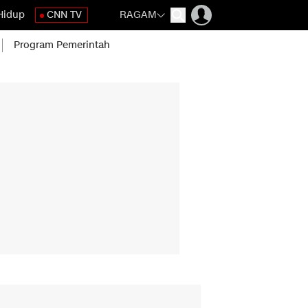
Hidup
CNN TV
RAGAM
Program Pemerintah