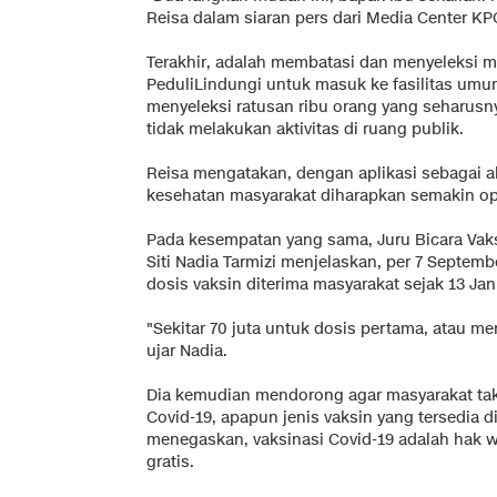
Reisa dalam siaran pers dari Media Center KP
Terakhir, adalah membatasi dan menyeleksi m
PeduliLindungi untuk masuk ke fasilitas umum.
menyeleksi ratusan ribu orang yang seharusny
tidak melakukan aktivitas di ruang publik.
Reisa mengatakan, dengan aplikasi sebagai al
kesehatan masyarakat diharapkan semakin op
Pada kesempatan yang sama, Juru Bicara Vak
Siti Nadia Tarmizi menjelaskan, per 7 Septemb
dosis vaksin diterima masyarakat sejak 13 Janu
"Sekitar 70 juta untuk dosis pertama, atau me
ujar Nadia.
Dia kemudian mendorong agar masyarakat ta
Covid-19, apapun jenis vaksin yang tersedia 
menegaskan, vaksinasi Covid-19 adalah hak w
gratis.