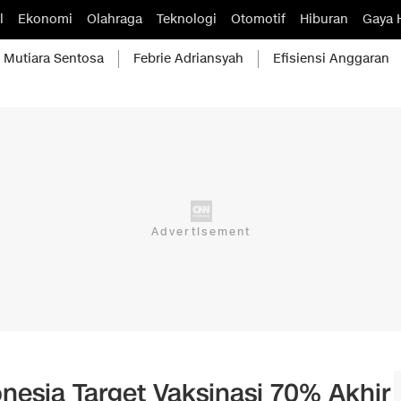
l
Ekonomi
Olahraga
Teknologi
Otomotif
Hiburan
Gaya 
Mutiara Sentosa
Febrie Adriansyah
Efisiensi Anggaran
onesia Target Vaksinasi 70% Akhir