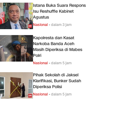
Istana Buka Suara Respons
Isu Reshuffle Kabinet
Agustus
Nasional
•
dalam 3 jam
Kapolresta dan Kasat
Narkoba Banda Aceh
Masih Diperiksa di Mabes
Polri
Nasional
•
dalam 5 jam
Pihak Sekolah di Jaksel
Klarifikasi, Bunker Sudah
Diperiksa Polisi
Nasional
•
dalam 5 jam