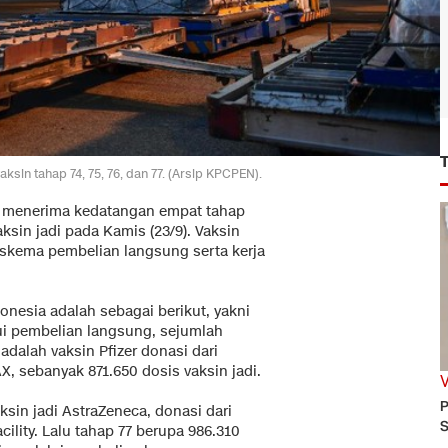
in tahap 74, 75, 76, dan 77. (Arsip KPCPEN).
i menerima kedatangan empat tahap
ksin jadi pada Kamis (23/9). Vaksin
ui skema pembelian langsung serta kerja
onesia adalah sebagai berikut, yakni
lui pembelian langsung, sejumlah
adalah vaksin Pfizer donasi dari
 sebanyak 871.650 dosis vaksin jadi.
P
aksin jadi AstraZeneca, donasi dari
S
lity. Lalu tahap 77 berupa 986.310