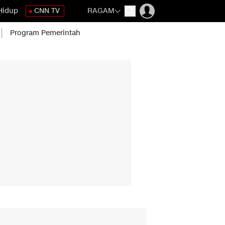
Hidup
CNN TV
RAGAM
Program Pemerintah