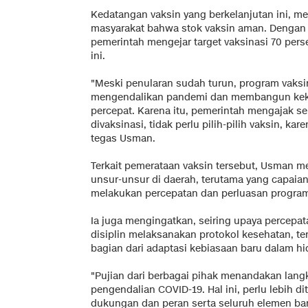
Kedatangan vaksin yang berkelanjutan ini, 
masyarakat bahwa stok vaksin aman. Dengan k
pemerintah mengejar target vaksinasi 70 pers
ini.
"Meski penularan sudah turun, program vaksi
mengendalikan pandemi dan membangun kekeb
percepat. Karena itu, pemerintah mengajak s
divaksinasi, tidak perlu pilih-pilih vaksin, k
tegas Usman.
Terkait pemerataan vaksin tersebut, Usman 
unsur-unsur di daerah, terutama yang capaia
melakukan percepatan dan perluasan program
Ia juga mengingatkan, seiring upaya percepat
disiplin melaksanakan protokol kesehatan, 
bagian dari adaptasi kebiasaan baru dalam 
"Pujian dari berbagai pihak menandakan lang
pengendalian COVID-19. Hal ini, perlu lebih d
dukungan dan peran serta seluruh elemen ban