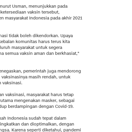
menurut Usman, menunjukkan pada
etersediaan vaksin tersebut,
en masyarakat Indonesia pada akhir 2021
nasi tidak boleh dikendorkan. Upaya
alan komunitas harus terus kita
eluruh masyarakat untuk segera
arena semua vaksin aman dan berkhasiat,"
menegaskan, pemerintah juga mendorong
n vaksinasinya masih rendah, untuk
 vaksinasi.
an vaksinasi, masyarakat harus tetap
terutama mengenakan masker, sebagai
hidup berdampingan dengan Covid-19.
kah Indonesia sudah tepat dalam
itingkatkan dan dioptimalkan, dengan
gsa. Karena seperti diketahui, pandemi