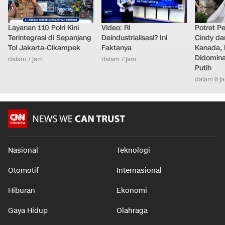
Layanan 110 Polri Kini
Video: RI
Potret Pe
Terintegrasi di Sepanjang
Deindustrialisasi? Ini
Cindy da
Tol Jakarta-Cikampek
Faktanya
Kanada, 
Didomina
dalam 7 jam
dalam 7 jam
Putih
dalam 6 j
Nasional
Teknologi
Otomotif
Internasional
Hiburan
Ekonomi
Gaya Hidup
Olahraga