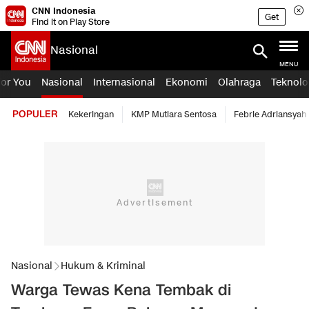
CNN Indonesia
Get
Find it on Play Store
Nasional
MENU
For You
Nasional
Internasional
Ekonomi
Olahraga
Teknolo
POPULER
Kekeringan
KMP Mutiara Sentosa
Febrie Adriansyah
Nasional
Hukum & Kriminal
Warga Tewas Kena Tembak di