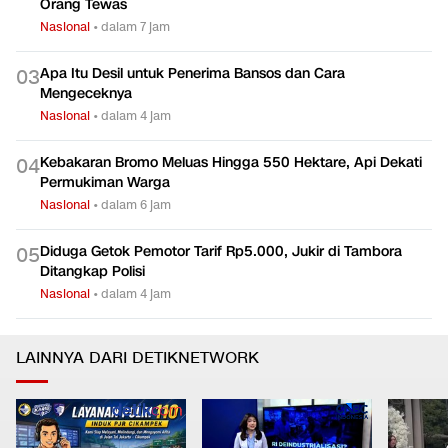
Orang Tewas
Nasional
•
dalam 7 jam
Apa Itu Desil untuk Penerima Bansos dan Cara
0
3
Mengeceknya
Nasional
•
dalam 4 jam
Kebakaran Bromo Meluas Hingga 550 Hektare, Api Dekati
0
4
Permukiman Warga
Nasional
•
dalam 6 jam
Diduga Getok Pemotor Tarif Rp5.000, Jukir di Tambora
0
5
Ditangkap Polisi
Nasional
•
dalam 4 jam
LAINNYA DARI DETIKNETWORK