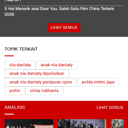
5 Hal Menarik soal Dear You, Salah Satu Film China Terlaris
2026
LIHAT SEMUA
TOPIK TERKAIT
nia daniaty
anak nia daniaty
anak nia daniaty dipolisikan
anak nia daniaty penipuan cpns
polda metro jaya
polisi
olivia nathania
ANALISIS
LIHAT SEMUA