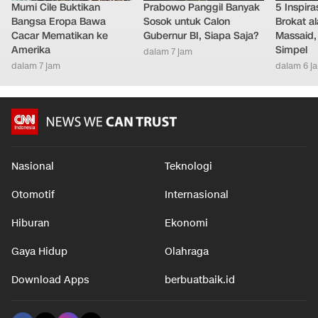
Mumi Cile Buktikan
Prabowo Panggil Banyak
5 Inspir
Bangsa Eropa Bawa
Sosok untuk Calon
Brokat al
Cacar Mematikan ke
Gubernur BI, Siapa Saja?
Massaid,
Amerika
Simpel
dalam 7 jam
dalam 7 jam
dalam 6 j
Nasional
Teknologi
Otomotif
Internasional
Hiburan
Ekonomi
Gaya Hidup
Olahraga
Download Apps
berbuatbaik.id