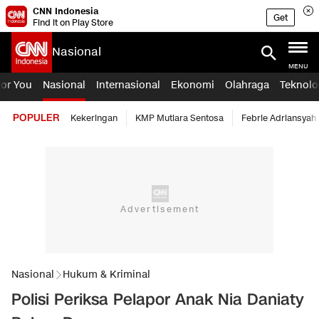
CNN Indonesia
Get
Find it on Play Store
Nasional
MENU
For You
Nasional
Internasional
Ekonomi
Olahraga
Teknolo
POPULER
Kekeringan
KMP Mutiara Sentosa
Febrie Adriansyah
Nasional
Hukum & Kriminal
Polisi Periksa Pelapor Anak Nia Daniaty