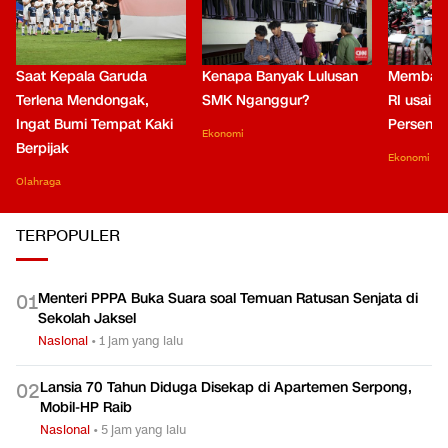
Saat Kepala Garuda
Kenapa Banyak Lulusan
Membaca
Terlena Mendongak,
SMK Nganggur?
RI usai M
Ingat Bumi Tempat Kaki
Persen di
Ekonomi
Berpijak
Ekonomi
Olahraga
TERPOPULER
Menteri PPPA Buka Suara soal Temuan Ratusan Senjata di
0
1
Sekolah Jaksel
Nasional
•
1 jam yang lalu
Lansia 70 Tahun Diduga Disekap di Apartemen Serpong,
0
2
Mobil-HP Raib
Nasional
•
5 jam yang lalu