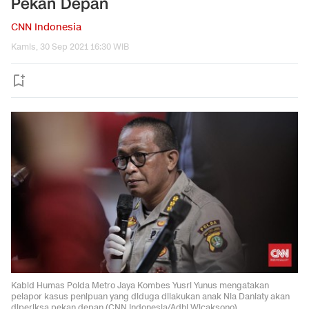
Pekan Depan
CNN Indonesia
Kamis, 30 Sep 2021 16:30 WIB
Kabid Humas Polda Metro Jaya Kombes Yusri Yunus mengatakan
pelapor kasus penipuan yang diduga dilakukan anak Nia Daniaty akan
diperiksa pekan depan (CNN Indonesia/Adhi Wicaksono)