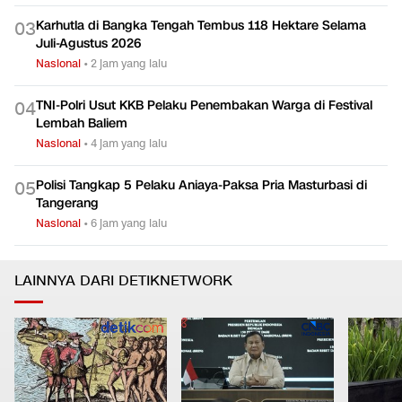
Karhutla di Bangka Tengah Tembus 118 Hektare Selama
0
3
Juli-Agustus 2026
Nasional
•
2 jam yang lalu
TNI-Polri Usut KKB Pelaku Penembakan Warga di Festival
0
4
Lembah Baliem
Nasional
•
4 jam yang lalu
Polisi Tangkap 5 Pelaku Aniaya-Paksa Pria Masturbasi di
0
5
Tangerang
Nasional
•
6 jam yang lalu
LAINNYA DARI DETIKNETWORK