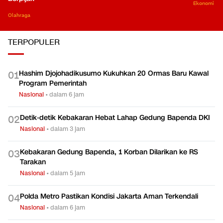
Ekonomi
Olahraga
TERPOPULER
Hashim Djojohadikusumo Kukuhkan 20 Ormas Baru Kawal
0
1
Program Pemerintah
Nasional
•
dalam 6 jam
Detik-detik Kebakaran Hebat Lahap Gedung Bapenda DKI
0
2
Nasional
•
dalam 3 jam
Kebakaran Gedung Bapenda, 1 Korban Dilarikan ke RS
0
3
Tarakan
Nasional
•
dalam 5 jam
Polda Metro Pastikan Kondisi Jakarta Aman Terkendali
0
4
Nasional
•
dalam 6 jam