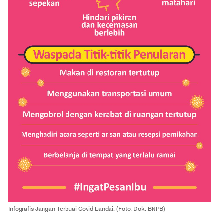
Infografis Jangan Terbuai Covid Landai. (Foto: Dok. BNPB)