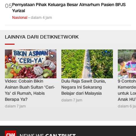
Pernyataan Pihak Keluarga Besar Almarhum Pasien BPJS
0
5
Yurizal
Nasional
•
dalam 4 jam
LAINNYA DARI DETIKNETWORK
Video: Cobain Bikin
Dulu Raja Sawit Dunia,
9 Conto
Asinan Buah Sultan 'Ceri-
Negara Ini Sekarang
Kemerde
Ya' di Rumah, Habis
Belajar dari Malaysia
untuk L
Berapa Ya?
Anak HUT
dalam 7 jam
dalam 7 jam
dalam 6 j