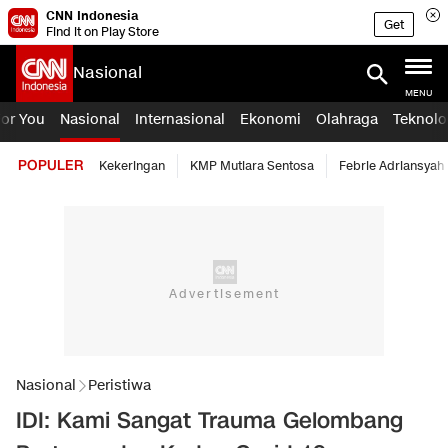
CNN Indonesia
Get
Find it on Play Store
Nasional
MENU
For You
Nasional
Internasional
Ekonomi
Olahraga
Teknolo
POPULER
Kekeringan
KMP Mutiara Sentosa
Febrie Adriansyah
Nasional
Peristiwa
IDI: Kami Sangat Trauma Gelombang