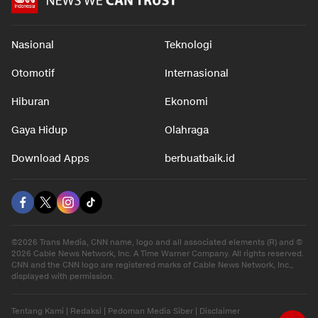
Nasional
Teknologi
Otomotif
Internasional
Hiburan
Ekonomi
Gaya Hidup
Olahraga
Download Apps
berbuatbaik.id
©2026 Trans Media, CNN name, logo and all associated elements (R) and ©
2026 Cable News Network, Inc. A Time Warner Company. All rights reserved.
CNN and the CNN logo are registered marks of Cable News Network, Inc.,
displayed with permission.
Tentang Kami
|
Redaksi
|
Pedoman Media Siber
|
Disclaimer