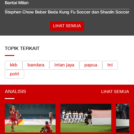
Bantai Milan
Stephen Chow Beber Beda Kung Fu Soccer dan Shaolin Soccer
LIHAT SEMUA
TOPIK TERKAIT
kkb
bandara
intan jaya
papua
tni
polri
ANALISIS
LIHAT SEMUA