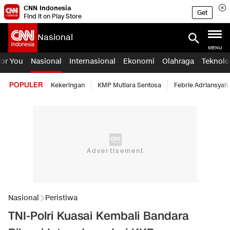
CNN Indonesia
Get
Find it on Play Store
Nasional
MENU
For You
Nasional
Internasional
Ekonomi
Olahraga
Teknolo
POPULER
Kekeringan
KMP Mutiara Sentosa
Febrie Adriansyah
Nasional
Peristiwa
TNI-Polri Kuasai Kembali Bandara