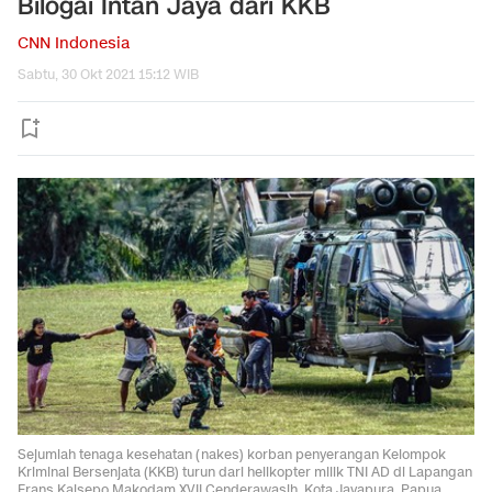
Bilogai Intan Jaya dari KKB
CNN Indonesia
Sabtu, 30 Okt 2021 15:12 WIB
Sejumlah tenaga kesehatan (nakes) korban penyerangan Kelompok
Kriminal Bersenjata (KKB) turun dari helikopter milik TNI AD di Lapangan
Frans Kaisepo Makodam XVII Cenderawasih, Kota Jayapura, Papua,