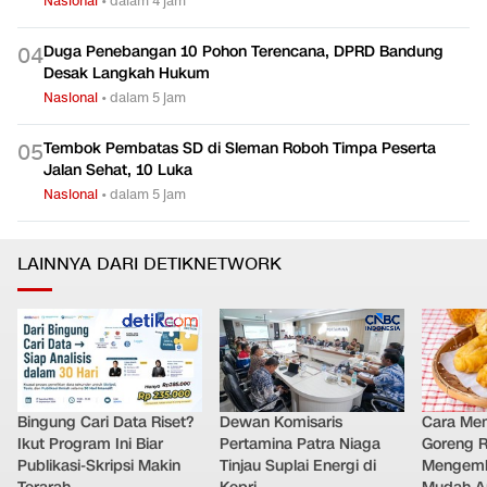
Nasional
•
dalam 4 jam
Duga Penebangan 10 Pohon Terencana, DPRD Bandung
0
4
Desak Langkah Hukum
Nasional
•
dalam 5 jam
Tembok Pembatas SD di Sleman Roboh Timpa Peserta
0
5
Jalan Sehat, 10 Luka
Nasional
•
dalam 5 jam
LAINNYA DARI DETIKNETWORK
Bingung Cari Data Riset?
Dewan Komisaris
Cara Me
Ikut Program Ini Biar
Pertamina Patra Niaga
Goreng 
Publikasi-Skripsi Makin
Tinjau Suplai Energi di
Mengemb