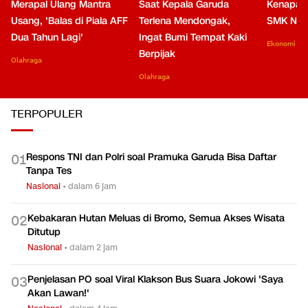
Merapal Ulang Mantra
Saat Kepala Garuda
Kenapa B
Usang, 'Balas di Piala AFF
Terlena Mendongak,
SMK Nga
Dua Tahun Lagi'
Ingat Bumi Tempat Kaki
Ekonomi
Berpijak
Olahraga
Olahraga
TERPOPULER
Respons TNI dan Polri soal Pramuka Garuda Bisa Daftar
0
1
Tanpa Tes
Nasional
•
dalam 6 jam
Kebakaran Hutan Meluas di Bromo, Semua Akses Wisata
0
2
Ditutup
Nasional
•
dalam 2 jam
Penjelasan PO soal Viral Klakson Bus Suara Jokowi 'Saya
0
3
Akan Lawan!'