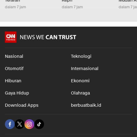
Terarah
Kepri
Mudah An
dalam 7 jam
dalam 7 jam
dalam 7 j
Nasional
Teknologi
Otomotif
Internasional
Hiburan
Ekonomi
Gaya Hidup
Olahraga
Download Apps
berbuatbaik.id