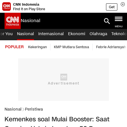
CNN Indonesia
Get
Find it on Play Store
Nasional
MENU
For You
Nasional
Internasional
Ekonomi
Olahraga
Teknolo
POPULER
Kekeringan
KMP Mutiara Sentosa
Febrie Adriansyah
Nasional
Peristiwa
Kemenkes soal Mulai Booster: Saat