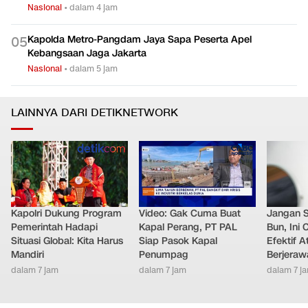
Nasional
•
dalam 4 jam
Kapolda Metro-Pangdam Jaya Sapa Peserta Apel
0
5
Kebangsaan Jaga Jakarta
Nasional
•
dalam 5 jam
LAINNYA DARI DETIKNETWORK
Kapolri Dukung Program
Video: Gak Cuma Buat
Jangan 
Pemerintah Hadapi
Kapal Perang, PT PAL
Bun, Ini
Situasi Global: Kita Harus
Siap Pasok Kapal
Efektif A
Mandiri
Penumpag
Berjeraw
dalam 7 jam
dalam 7 jam
dalam 7 j