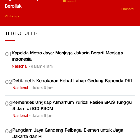
Ekonomi
Berpijak
Ekonomi
Olahraga
TERPOPULER
Kapolda Metro Jaya: Menjaga Jakarta Berarti Menjaga
0
1
Indonesia
Nasional
•
dalam 4 jam
Detik-detik Kebakaran Hebat Lahap Gedung Bapenda DKI
0
2
Nasional
•
dalam 6 jam
Kemenkes Ungkap Almarhum Yurizal Pasien BPJS Tunggu
0
3
8 Jam di IGD RSCM
Nasional
•
dalam 6 jam
Pangdam Jaya Gandeng Pelbagai Elemen untuk Jaga
0
4
Jakarta dan RI