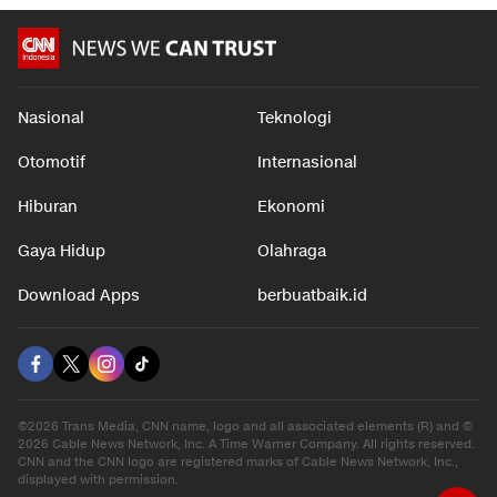
Nasional
Teknologi
Otomotif
Internasional
Hiburan
Ekonomi
Gaya Hidup
Olahraga
Download Apps
berbuatbaik.id
©2026 Trans Media, CNN name, logo and all associated elements (R) and ©
2026 Cable News Network, Inc. A Time Warner Company. All rights reserved.
CNN and the CNN logo are registered marks of Cable News Network, Inc.,
displayed with permission.