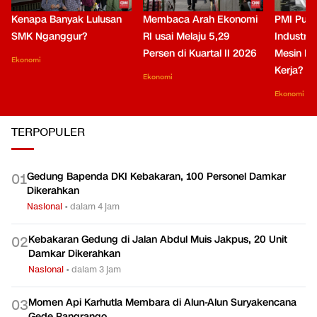
Kenapa Banyak Lulusan
Membaca Arah Ekonomi
PMI Puli
SMK Nganggur?
RI usai Melaju 5,29
Industri 
Persen di Kuartal II 2026
Mesin Pe
Ekonomi
Kerja?
Ekonomi
Ekonomi
TERPOPULER
Gedung Bapenda DKI Kebakaran, 100 Personel Damkar
0
1
Dikerahkan
Nasional
•
dalam 4 jam
Kebakaran Gedung di Jalan Abdul Muis Jakpus, 20 Unit
0
2
Damkar Dikerahkan
Nasional
•
dalam 3 jam
Momen Api Karhutla Membara di Alun-Alun Suryakencana
0
3
Gede Pangrango