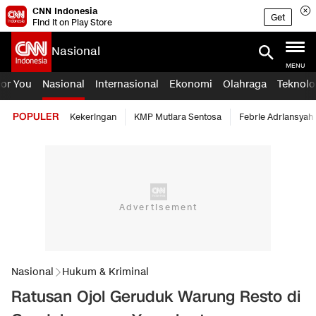
CNN Indonesia
Get
Find it on Play Store
Nasional
MENU
For You
Nasional
Internasional
Ekonomi
Olahraga
Teknolo
POPULER
Kekeringan
KMP Mutiara Sentosa
Febrie Adriansyah
Nasional
Hukum & Kriminal
Ratusan Ojol Geruduk Warung Resto di