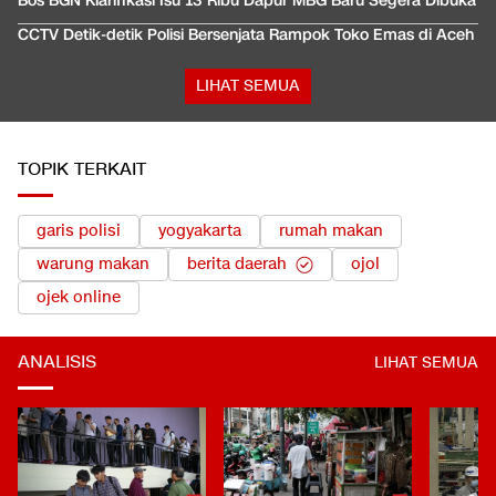
Bos BGN Klarifikasi Isu 13 Ribu Dapur MBG Baru Segera Dibuka
CCTV Detik-detik Polisi Bersenjata Rampok Toko Emas di Aceh
LIHAT SEMUA
TOPIK TERKAIT
garis polisi
yogyakarta
rumah makan
warung makan
berita daerah
ojol
ojek online
ANALISIS
LIHAT SEMUA