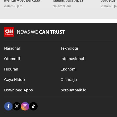
Mental Atlet Berkuda
Malam, Ada Apa?
Agustus
dalam 6 jam
dalam 3 jam
dalam 3 j
Nasional
Teknologi
Otomotif
Internasional
Hiburan
Ekonomi
Gaya Hidup
Olahraga
Download Apps
berbuatbaik.id