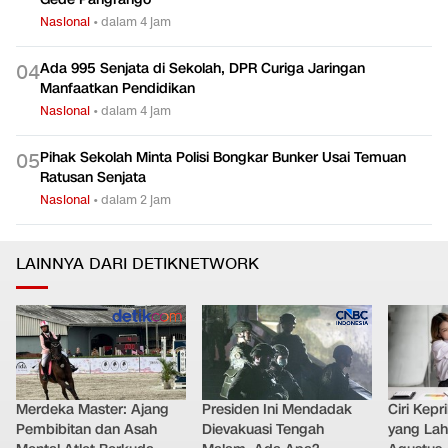
Nasional
•
dalam 4 jam
Ada 995 Senjata di Sekolah, DPR Curiga Jaringan
0
4
Manfaatkan Pendidikan
Nasional
•
dalam 4 jam
Pihak Sekolah Minta Polisi Bongkar Bunker Usai Temuan
0
5
Ratusan Senjata
Nasional
•
dalam 2 jam
LAINNYA DARI DETIKNETWORK
Merdeka Master: Ajang
Presiden Ini Mendadak
Ciri Kep
Pembibitan dan Asah
Dievakuasi Tengah
yang Lahi