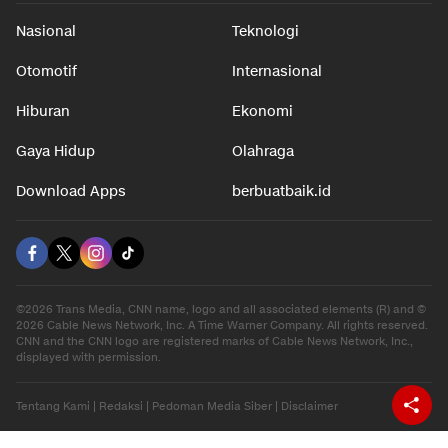
Nasional
Teknologi
Otomotif
Internasional
Hiburan
Ekonomi
Gaya Hidup
Olahraga
Download Apps
berbuatbaik.id
©2026 Trans Media, CNN name, logo and all associated elements (R) and ©
2026 Cable News Network, Inc. A Time Warner Company. All rights reserved.
CNN and the CNN logo are registered marks of Cable News Network, Inc.,
displayed with permission.
Tentang Kami
|
Redaksi
|
Pedoman Media Siber
|
Disclaimer