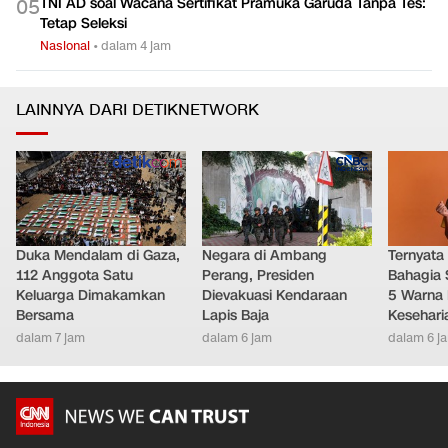
TNI AD soal Wacana Sertifikat Pramuka Garuda Tanpa Tes:
0
5
Tetap Seleksi
Nasional
•
dalam 4 jam
LAINNYA DARI DETIKNETWORK
Duka Mendalam di Gaza,
Negara di Ambang
Ternyata
112 Anggota Satu
Perang, Presiden
Bahagia 
Keluarga Dimakamkan
Dievakuasi Kendaraan
5 Warna 
Bersama
Lapis Baja
Kesehari
dalam 7 jam
dalam 6 jam
dalam 6 j