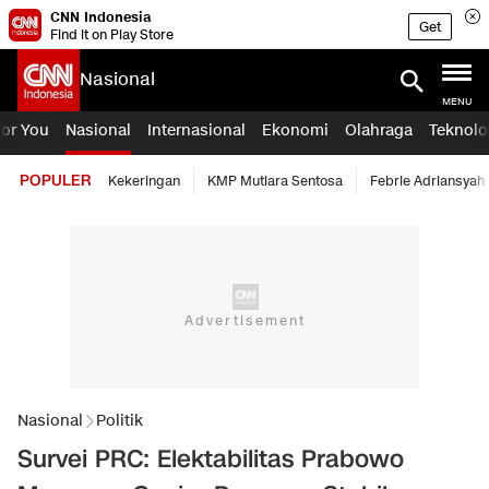
CNN Indonesia
Get
Find it on Play Store
Nasional
MENU
For You
Nasional
Internasional
Ekonomi
Olahraga
Teknolo
POPULER
Kekeringan
KMP Mutiara Sentosa
Febrie Adriansyah
Nasional
Politik
Survei PRC: Elektabilitas Prabowo