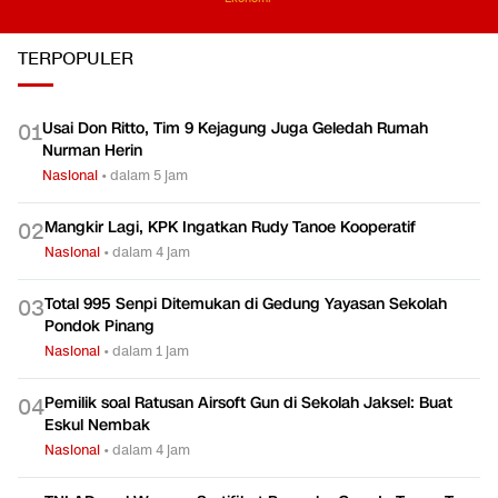
TERPOPULER
Usai Don Ritto, Tim 9 Kejagung Juga Geledah Rumah
0
1
Nurman Herin
Nasional
•
dalam 5 jam
Mangkir Lagi, KPK Ingatkan Rudy Tanoe Kooperatif
0
2
Nasional
•
dalam 4 jam
Total 995 Senpi Ditemukan di Gedung Yayasan Sekolah
0
3
Pondok Pinang
Nasional
•
dalam 1 jam
Pemilik soal Ratusan Airsoft Gun di Sekolah Jaksel: Buat
0
4
Eskul Nembak
Nasional
•
dalam 4 jam