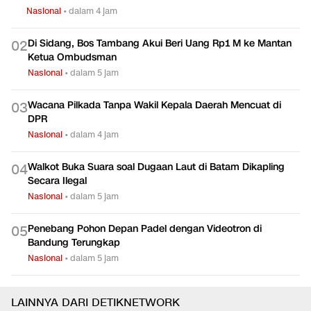
Nasional
•
dalam 4 jam
Di Sidang, Bos Tambang Akui Beri Uang Rp1 M ke Mantan
0
2
Ketua Ombudsman
Nasional
•
dalam 5 jam
Wacana Pilkada Tanpa Wakil Kepala Daerah Mencuat di
0
3
DPR
Nasional
•
dalam 4 jam
Walkot Buka Suara soal Dugaan Laut di Batam Dikapling
0
4
Secara Ilegal
Nasional
•
dalam 5 jam
Penebang Pohon Depan Padel dengan Videotron di
0
5
Bandung Terungkap
Nasional
•
dalam 5 jam
LAINNYA DARI DETIKNETWORK