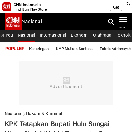
CNN Indonesia
Get
Find it on Play Store
Nasional
MENU
For You
Nasional
Internasional
Ekonomi
Olahraga
Teknolo
POPULER
Kekeringan
KMP Mutiara Sentosa
Febrie Adriansyah
Nasional
Hukum & Kriminal
KPK Tetapkan Bupati Hulu Sungai