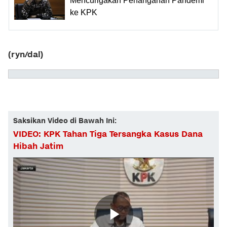
Mencurigakan Penanganan Pandemi
ke KPK
(ryn/dal)
Saksikan Video di Bawah Ini:
VIDEO: KPK Tahan Tiga Tersangka Kasus Dana
Hibah Jatim