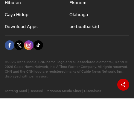
Hiburan
Ekonomi
Gaya Hidup
Olahraga
Download Apps
berbuatbaik.id
©2026 Trans Media, CNN name, logo and all associated elements (R) and ©
2026 Cable News Network, Inc. A Time Warner Company. All rights reserved.
CNN and the CNN logo are registered marks of Cable News Network, Inc.,
displayed with permission.
Tentang Kami
|
Redaksi
|
Pedoman Media Siber
|
Disclaimer