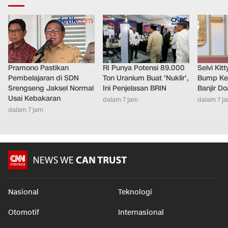
Pramono Pastikan
RI Punya Potensi 89.000
Selvi Ki
Pembelajaran di SDN
Ton Uranium Buat 'Nuklir',
Bump Ke
Srengseng Jaksel Normal
Ini Penjelasan BRIN
Banjir D
Usai Kebakaran
dalam 7 jam
dalam 7 j
dalam 7 jam
Nasional
Teknologi
Otomotif
Internasional