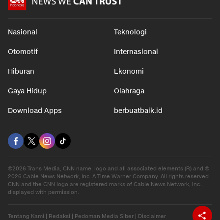
Nasional
Teknologi
Otomotif
Internasional
Hiburan
Ekonomi
Gaya Hidup
Olahraga
Download Apps
berbuatbaik.id
©2026 Trans Media, CNN name, logo and all associated elements (R) and ©
2026 Cable News Network, Inc. A Time Warner Company. All rights reserved.
CNN and the CNN logo are registered marks of Cable News Network, Inc.,
displayed with permission.
Tentang Kami
|
Redaksi
|
Pedoman Media Siber
|
Disclaimer