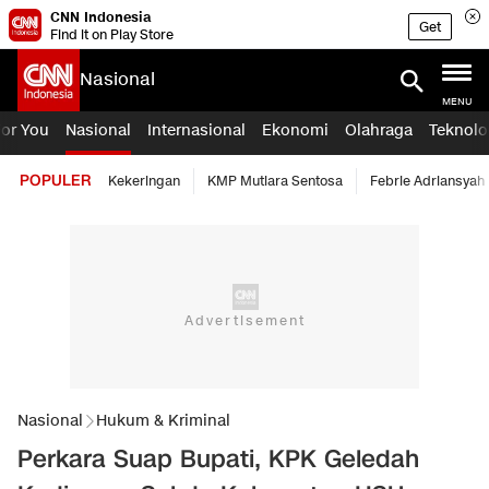
CNN Indonesia
Get
Find it on Play Store
Nasional
MENU
For You
Nasional
Internasional
Ekonomi
Olahraga
Teknolo
POPULER
Kekeringan
KMP Mutiara Sentosa
Febrie Adriansyah
Nasional
Hukum & Kriminal
Perkara Suap Bupati, KPK Geledah