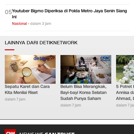
Youtuber Bigmo Diperiksa di Polda Metro Jaya Senin Siang
0
5
Ini
Nasional
•
dalam 3 jam
LAINNYA DARI DETIKNETWORK
Sepatu Karet dan Cara
Belum Bisa Merangkak,
5 Potret
Kita Menilai Riset
Bayi-bayi Korea Selatan
Annisa d
Sudah Punya Saham
Ahmad, D
dalam 7 jam
dalam 7 jam
dalam 7 j