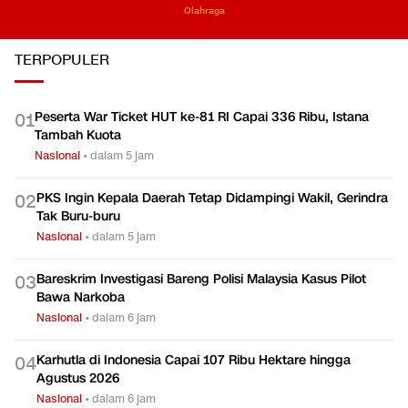
Olahraga
TERPOPULER
Peserta War Ticket HUT ke-81 RI Capai 336 Ribu, Istana
0
1
Tambah Kuota
Nasional
•
dalam 5 jam
PKS Ingin Kepala Daerah Tetap Didampingi Wakil, Gerindra
0
2
Tak Buru-buru
Nasional
•
dalam 5 jam
Bareskrim Investigasi Bareng Polisi Malaysia Kasus Pilot
0
3
Bawa Narkoba
Nasional
•
dalam 6 jam
Karhutla di Indonesia Capai 107 Ribu Hektare hingga
0
4
Agustus 2026
Nasional
•
dalam 6 jam