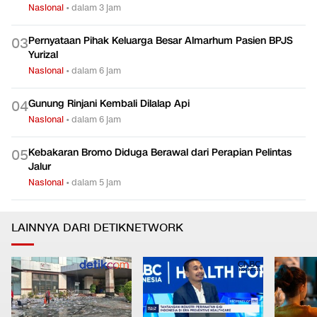
Nasional
•
dalam 3 jam
Pernyataan Pihak Keluarga Besar Almarhum Pasien BPJS
0
3
Yurizal
Nasional
•
dalam 6 jam
Gunung Rinjani Kembali Dilalap Api
0
4
Nasional
•
dalam 6 jam
Kebakaran Bromo Diduga Berawal dari Perapian Pelintas
0
5
Jalur
Nasional
•
dalam 5 jam
LAINNYA DARI DETIKNETWORK