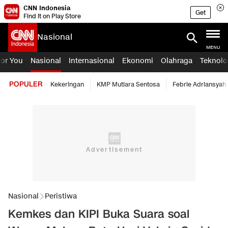
CNN Indonesia
Get
Find it on Play Store
Nasional
MENU
For You
Nasional
Internasional
Ekonomi
Olahraga
Teknolo
POPULER
Kekeringan
KMP Mutiara Sentosa
Febrie Adriansyah
Nasional
Peristiwa
Kemkes dan KIPI Buka Suara soal