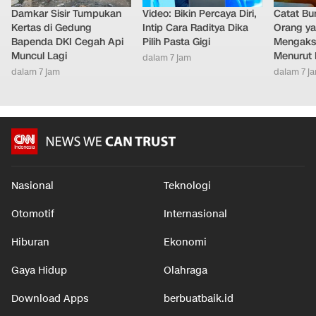
Damkar Sisir Tumpukan
Video: Bikin Percaya Diri,
Catat Bun
Kertas di Gedung
Intip Cara Raditya Dika
Orang y
Bapenda DKI Cegah Api
Pilih Pasta Gigi
Mengakse
Muncul Lagi
Menurut 
dalam 7 jam
dalam 7 jam
dalam 7 j
Nasional
Teknologi
Otomotif
Internasional
Hiburan
Ekonomi
Gaya Hidup
Olahraga
Download Apps
berbuatbaik.id