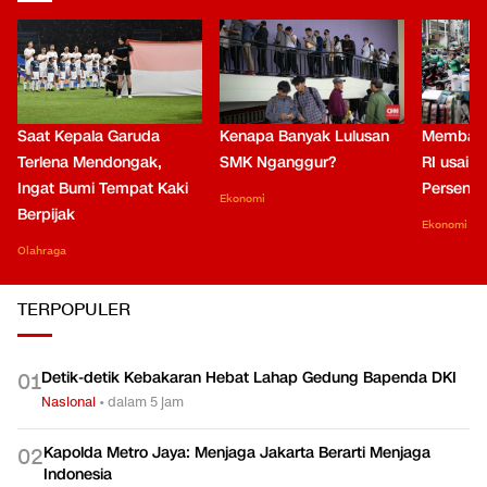
Saat Kepala Garuda
Kenapa Banyak Lulusan
Membaca
Terlena Mendongak,
SMK Nganggur?
RI usai M
Ingat Bumi Tempat Kaki
Persen di
Ekonomi
Berpijak
Ekonomi
Olahraga
TERPOPULER
Detik-detik Kebakaran Hebat Lahap Gedung Bapenda DKI
0
1
Nasional
•
dalam 5 jam
Kapolda Metro Jaya: Menjaga Jakarta Berarti Menjaga
0
2
Indonesia