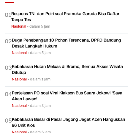
Respons TNI dan Polri soal Pramuka Garuda Bisa Daftar
0
1
Tanpa Tes
Nasional
•
dalam 5 jam
Duga Penebangan 10 Pohon Terencana, DPRD Bandung
0
2
Desak Langkah Hukum
Nasional
•
dalam 5 jam
Kebakaran Hutan Meluas di Bromo, Semua Akses Wisata
0
3
Ditutup
Nasional
•
dalam 1 jam
Penjelasan PO soal Viral Klakson Bus Suara Jokowi 'Saya
0
4
Akan Lawan!'
Nasional
•
dalam 3 jam
Kebakaran Besar di Pasar Jagong Jeget Aceh Hanguskan
0
5
96 Unit Kios
Nasional
•
dalam 6 jam