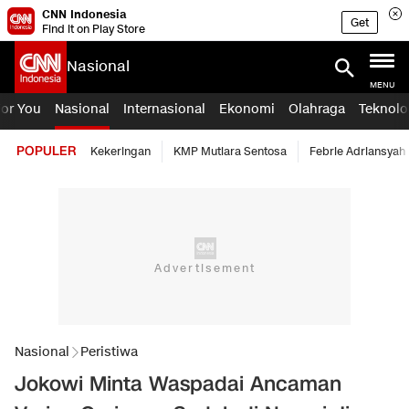
CNN Indonesia
Get
Find it on Play Store
Nasional
MENU
For You
Nasional
Internasional
Ekonomi
Olahraga
Teknolo
POPULER
Kekeringan
KMP Mutiara Sentosa
Febrie Adriansyah
Nasional
Peristiwa
Jokowi Minta Waspadai Ancaman