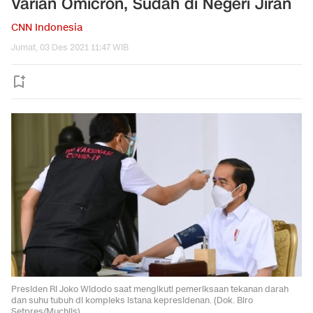
Varian Omicron, Sudah di Negeri Jiran
CNN Indonesia
Jumat, 03 Des 2021 11:47 WIB
Presiden RI Joko Widodo saat mengikuti pemeriksaan tekanan darah
dan suhu tubuh di kompleks istana kepresidenan. (Dok. Biro
Setpres/Muchlis)