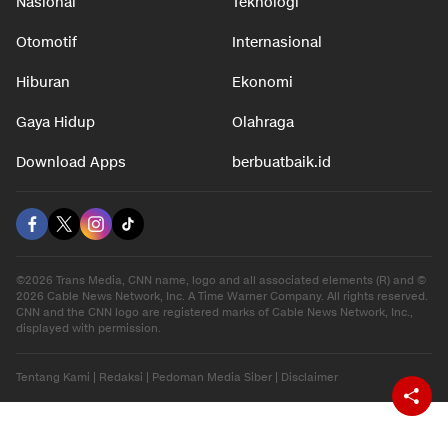
Nasional
Teknologi
Otomotif
Internasional
Hiburan
Ekonomi
Gaya Hidup
Olahraga
Download Apps
berbuatbaik.id
©2026 Trans Media, CNN name, logo and all associated elements (R) and ©
2026 Cable News Network, Inc. A Time Warner Company. All rights reserved.
CNN and the CNN logo are registered marks of Cable News Network, Inc.,
displayed with permission.
Tentang Kami
|
Redaksi
|
Pedoman Media Siber
|
Disclaimer