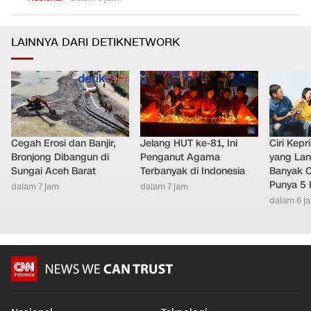
LAINNYA DARI DETIKNETWORK
Cegah Erosi dan Banjir,
Jelang HUT ke-81, Ini
Ciri Kep
Bronjong Dibangun di
Penganut Agama
yang Lan
Sungai Aceh Barat
Terbanyak di Indonesia
Banyak O
Punya 5 
dalam 7 jam
dalam 7 jam
dalam 6 j