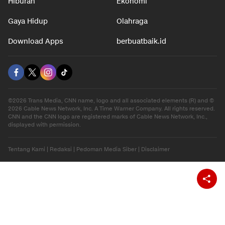
Hiburan
Ekonomi
Gaya Hidup
Olahraga
Download Apps
berbuatbaik.id
©2026 Trans Media, CNN name, logo and all associated elements (R) and ©
2026 Cable News Network, Inc. A Time Warner Company. All rights reserved.
CNN and the CNN logo are registered marks of Cable News Network, Inc.,
displayed with permission.
Tentang Kami
|
Redaksi
|
Pedoman Media Siber
|
Disclaimer