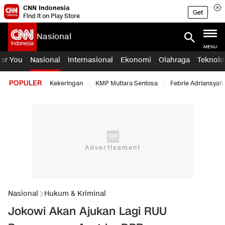
CNN Indonesia
Get
Find it on Play Store
Nasional
MENU
For You
Nasional
Internasional
Ekonomi
Olahraga
Teknolo
POPULER
Kekeringan
KMP Mutiara Sentosa
Febrie Adriansyah
Nasional
Hukum & Kriminal
Jokowi Akan Ajukan Lagi RUU