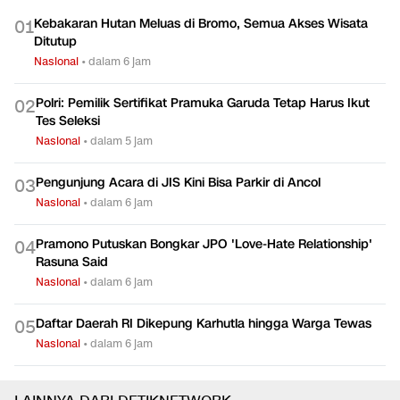
Kebakaran Hutan Meluas di Bromo, Semua Akses Wisata
0
1
Ditutup
Nasional
•
dalam 6 jam
Polri: Pemilik Sertifikat Pramuka Garuda Tetap Harus Ikut
0
2
Tes Seleksi
Nasional
•
dalam 5 jam
Pengunjung Acara di JIS Kini Bisa Parkir di Ancol
0
3
Nasional
•
dalam 6 jam
Pramono Putuskan Bongkar JPO 'Love-Hate Relationship'
0
4
Rasuna Said
Nasional
•
dalam 6 jam
Daftar Daerah RI Dikepung Karhutla hingga Warga Tewas
0
5
Nasional
•
dalam 6 jam