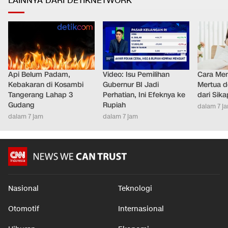
LAINNYA DARI DETIKNETWORK
Api Belum Padam,
Video: Isu Pemilihan
Cara Men
Kebakaran di Kosambi
Gubernur BI Jadi
Mertua d
Tangerang Lahap 3
Perhatian, Ini Efeknya ke
dari Sik
Gudang
Rupiah
dalam 7 j
dalam 7 jam
dalam 7 jam
Nasional
Teknologi
Otomotif
Internasional