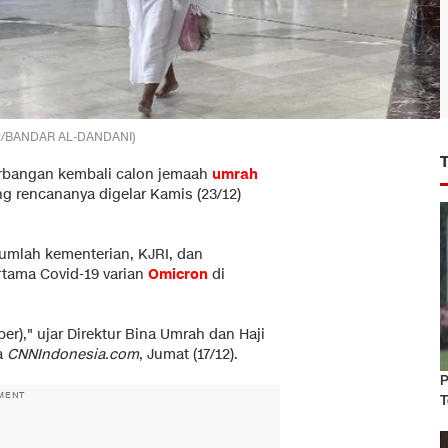
AFP/BANDAR AL-DANDANI)
rbangan kembali calon jemaah
umrah
ng rencananya digelar Kamis (23/12)
umlah kementerian, KJRI, dan
tama Covid-19 varian
Omicron
di
r)," ujar Direktur Bina Umrah dan Haji
a
CNNIndonesia.com
, Jumat (17/12).
P
MENT
T