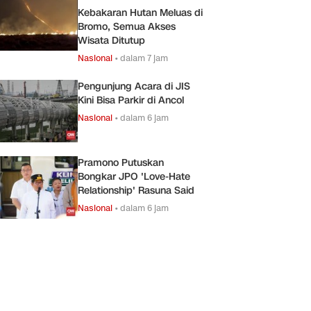
Kebakaran Hutan Meluas di
Bromo, Semua Akses
Wisata Ditutup
Nasional
•
dalam 7 jam
Pengunjung Acara di JIS
Kini Bisa Parkir di Ancol
Nasional
•
dalam 6 jam
Pramono Putuskan
Bongkar JPO 'Love-Hate
Relationship' Rasuna Said
Nasional
•
dalam 6 jam