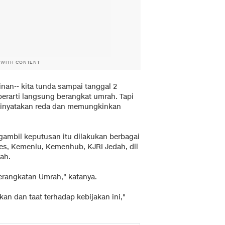
 WITH CONTENT
inan-- kita tunda sampai tanggal 2
 berarti langsung berangkat umrah. Tapi
 dinyatakan reda dan memungkinkan
ambil keputusan itu dilakukan berbagai
es, Kemenlu, Kemenhub, KJRI Jedah, dll
ah.
rangkatan Umrah," katanya.
n dan taat terhadap kebijakan ini,"