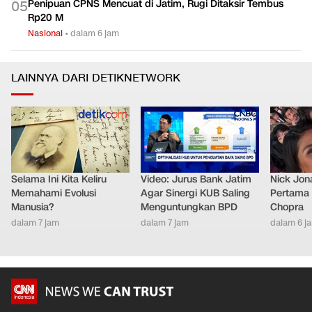
Penipuan CPNS Mencuat di Jatim, Rugi Ditaksir Tembus
0
5
Rp20 M
Nasional
•
dalam 6 jam
LAINNYA DARI DETIKNETWORK
Selama Ini Kita Keliru
Video: Jurus Bank Jatim
Nick Jon
Memahami Evolusi
Agar Sinergi KUB Saling
Pertama 
Manusia?
Menguntungkan BPD
Chopra
dalam 7 jam
dalam 7 jam
dalam 6 j