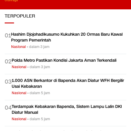
Olahraga
TERPOPULER
Hashim Djojohadikusumo Kukuhkan 20 Ormas Baru Kawal
0
1
Program Pemerintah
Nasional
•
dalam 3 jam
Polda Metro Pastikan Kondisi Jakarta Aman Terkendali
0
2
Nasional
•
dalam 3 jam
1.000 ASN Berkantor di Bapenda Akan Diatur WFH Bergilir
0
3
Usai Kebakaran
Nasional
•
dalam 5 jam
Terdampak Kebakaran Bapenda, Sistem Lampu Lalin DKI
0
4
Diatur Manual
Nasional
•
dalam 5 jam