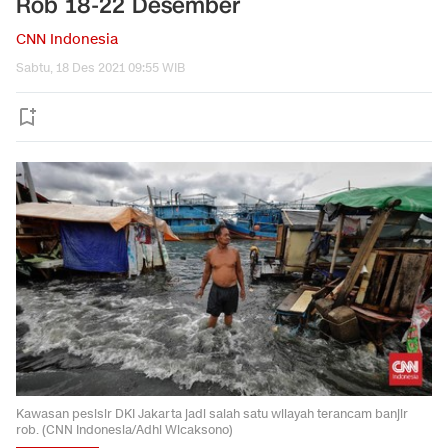
Rob 18-22 Desember
CNN Indonesia
Sabtu, 18 Des 2021 09:55 WIB
Kawasan pesisir DKI Jakarta jadi salah satu wilayah terancam banjir
rob. (CNN Indonesia/Adhi Wicaksono)