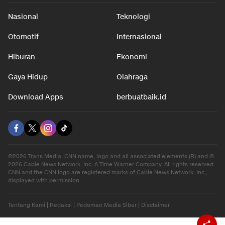
Nasional
Teknologi
Otomotif
Internasional
Hiburan
Ekonomi
Gaya Hidup
Olahraga
Download Apps
berbuatbaik.id
©2026 Trans Media, CNN name, logo and all associated elements (R) and ©
2026 Cable News Network, Inc. A Time Warner Company. All rights reserved.
CNN and the CNN logo are registered marks of Cable News Network, Inc.,
displayed with permission.
Tentang Kami
|
Redaksi
|
Pedoman Media Siber
|
Disclaimer