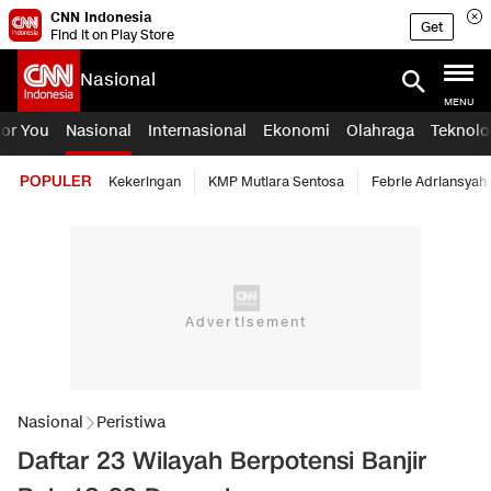
CNN Indonesia
Get
Find it on Play Store
Nasional
MENU
For You
Nasional
Internasional
Ekonomi
Olahraga
Teknolo
POPULER
Kekeringan
KMP Mutiara Sentosa
Febrie Adriansyah
Nasional
Peristiwa
Daftar 23 Wilayah Berpotensi Banjir