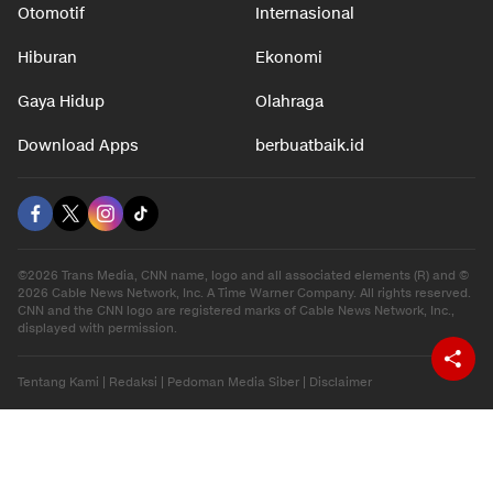
Otomotif
Internasional
Hiburan
Ekonomi
Gaya Hidup
Olahraga
Download Apps
berbuatbaik.id
©2026 Trans Media, CNN name, logo and all associated elements (R) and ©
2026 Cable News Network, Inc. A Time Warner Company. All rights reserved.
CNN and the CNN logo are registered marks of Cable News Network, Inc.,
displayed with permission.
Tentang Kami
|
Redaksi
|
Pedoman Media Siber
|
Disclaimer