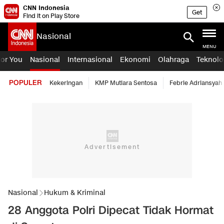
CNN Indonesia
Get
Find it on Play Store
Nasional
MENU
For You
Nasional
Internasional
Ekonomi
Olahraga
Teknolo
POPULER
Kekeringan
KMP Mutiara Sentosa
Febrie Adriansyah
Nasional
Hukum & Kriminal
28 Anggota Polri Dipecat Tidak Hormat