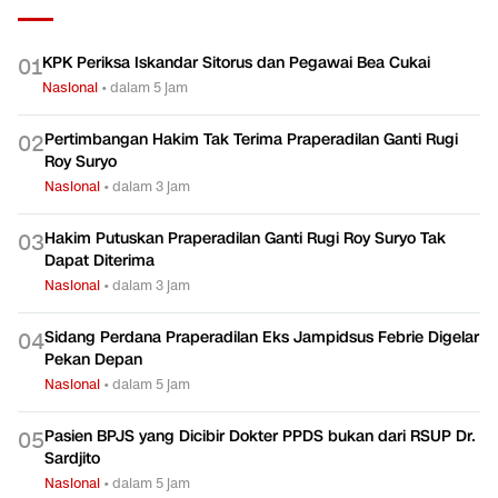
KPK Periksa Iskandar Sitorus dan Pegawai Bea Cukai
0
1
Nasional
•
dalam 5 jam
Pertimbangan Hakim Tak Terima Praperadilan Ganti Rugi
0
2
Roy Suryo
Nasional
•
dalam 3 jam
Hakim Putuskan Praperadilan Ganti Rugi Roy Suryo Tak
0
3
Dapat Diterima
Nasional
•
dalam 3 jam
Sidang Perdana Praperadilan Eks Jampidsus Febrie Digelar
0
4
Pekan Depan
Nasional
•
dalam 5 jam
Pasien BPJS yang Dicibir Dokter PPDS bukan dari RSUP Dr.
0
5
Sardjito
Nasional
•
dalam 5 jam