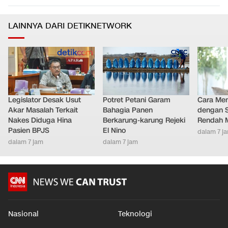
LAINNYA DARI DETIKNETWORK
Legislator Desak Usut
Potret Petani Garam
Cara Men
Akar Masalah Terkait
Bahagia Panen
dengan S
Nakes Diduga Hina
Berkarung-karung Rejeki
Rendah M
Pasien BPJS
El Nino
dalam 7 j
dalam 7 jam
dalam 7 jam
Nasional
Teknologi