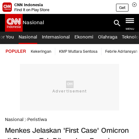
CNN Indonesia
Get
Find it on Play Store
Nasional
MENU
For You
Nasional
Internasional
Ekonomi
Olahraga
Teknolo
POPULER
Kekeringan
KMP Mutiara Sentosa
Febrie Adriansyah
Nasional
Peristiwa
Menkes Jelaskan 'First Case' Omicron