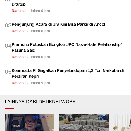
Ditutup
Nasional
•
dalam 6 jam
Pengunjung Acara di JIS Kini Bisa Parkir di Ancol
0
3
Nasional
•
dalam 6 jam
Pramono Putuskan Bongkar JPO 'Love-Hate Relationship'
0
4
Rasuna Said
Nasional
•
dalam 6 jam
Koarmada RI Gagalkan Penyelundupan 1,3 Ton Narkoba di
0
5
Perairan Kepri
Nasional
•
dalam 5 jam
LAINNYA DARI DETIKNETWORK