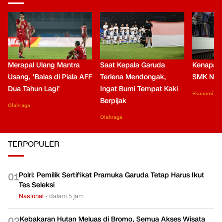
Merapal Ulang Mantra
Saat Kepala Garuda
Kenapa B
Usang, 'Balas di Piala AFF
Terlena Mendongak,
SMK Nga
Dua Tahun Lagi'
Ingat Bumi Tempat Kaki
Ekonomi
Berpijak
Olahraga
Olahraga
TERPOPULER
Polri: Pemilik Sertifikat Pramuka Garuda Tetap Harus Ikut
0
1
Tes Seleksi
Nasional
•
dalam 5 jam
Kebakaran Hutan Meluas di Bromo, Semua Akses Wisata
0
2