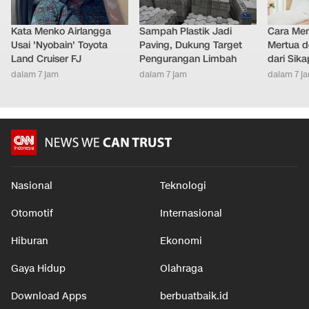
Kata Menko Airlangga
Sampah Plastik Jadi
Cara Men
Usai 'Nyobain' Toyota
Paving, Dukung Target
Mertua d
Land Cruiser FJ
Pengurangan Limbah
dari Sik
dalam 7 jam
dalam 7 jam
dalam 7 j
Nasional
Teknologi
Otomotif
Internasional
Hiburan
Ekonomi
Gaya Hidup
Olahraga
Download Apps
berbuatbaik.id