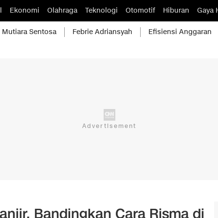
l
Ekonomi
Olahraga
Teknologi
Otomotif
Hiburan
Gaya 
Mutiara Sentosa
Febrie Adriansyah
Efisiensi Anggaran
Banjir, Bandingkan Cara Risma di