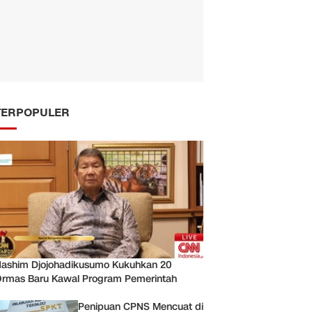
TERPOPULER
ashim Djojohadikusumo Kukuhkan 20
rmas Baru Kawal Program Pemerintah
Penipuan CPNS Mencuat di