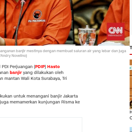
nanganan banjir mestinya dengan membuat saluran air yang lebar dan juga
/Andry Novelino)
l PDI Perjuangan (
PDIP
)
Hasto
ganan
banjir
yang dilakukan oleh
n mantan Wali Kota Surabaya, Tri
kukan untuk menangani banjir Jakarta
to juga memamerkan kunjungan Risma ke
H
O