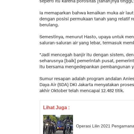
seperti itu karena porositas [tanah]nya tinggi,
Ia memaparkan bahwa kenaikan muka air laut 
dengan posisi permukaan tanah yang relatif 
berulang.
Semestinya, menurut Hasto, upaya untuk men
saluran-saluran air yang lebar, termasuk me
"Jadi mencegah banjir itu dengan sistem, d
seharusnya [baik] pemerintah pusat, pemerint
itu bersama mengedepankan pembangunan yan
Sumur resapan adalah program andalan Anies
Daya Air (SDA) DKI Jakarta menyatakan pro
akhir Oktober telah mencapai 12.482 titik.
Lihat Juga :
Operasi Lilin 2021 Pengamanan