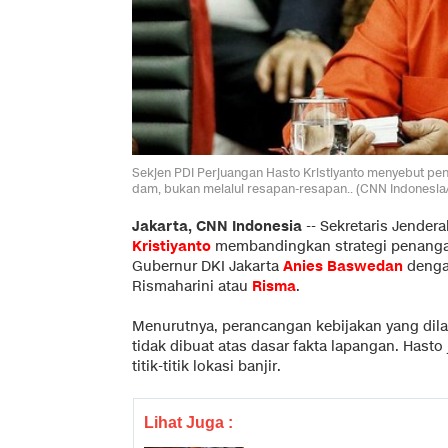
Sekjen PDI Perjuangan Hasto Kristiyanto menyebut pe
dam, bukan melalui resapan-resapan.. (CNN Indonesia
Jakarta, CNN Indonesia
--
Sekretaris Jendera
Kristiyanto
membandingkan strategi penan
Gubernur DKI Jakarta
Anies Baswedan
denga
Rismaharini atau
Risma
.
Menurutnya, perancangan kebijakan yang dila
tidak dibuat atas dasar fakta lapangan. Has
titik-titik lokasi banjir.
Lihat Juga :