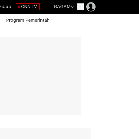
Hidup
CNN TV
RAGAM
Program Pemerintah