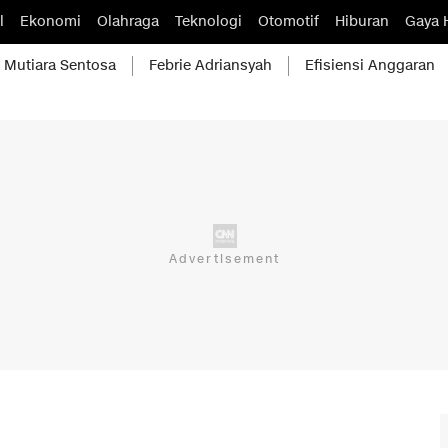
l
Ekonomi
Olahraga
Teknologi
Otomotif
Hiburan
Gaya 
Mutiara Sentosa
Febrie Adriansyah
Efisiensi Anggaran