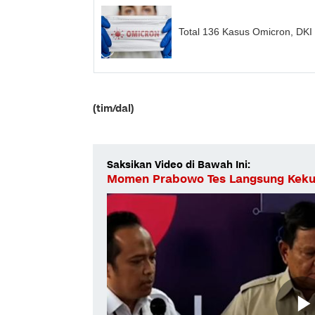
Total 136 Kasus Omicron, DKI
(tim/dal)
Saksikan Video di Bawah Ini:
Momen Prabowo Tes Langsung Keku