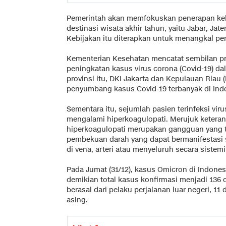
Pemerintah akan memfokuskan penerapan kebi
destinasi wisata akhir tahun, yaitu Jabar, Jat
Kebijakan itu diterapkan untuk menangkal pe
Kementerian Kesehatan mencatat sembilan pr
peningkatan kasus virus corona (Covid-19) da
provinsi itu, DKI Jakarta dan Kepulauan Riau (
penyumbang kasus Covid-19 terbanyak di Ind
Sementara itu, sejumlah pasien terinfeksi vir
mengalami hiperkoagulopati. Merujuk keterang
hiperkoagulopati merupakan gangguan yang te
pembekuan darah yang dapat bermanifestasi
di vena, arteri atau menyeluruh secara sistemi
Pada Jumat (31/12), kasus Omicron di Indone
demikian total kasus konfirmasi menjadi 136
berasal dari pelaku perjalanan luar negeri, 1
asing.