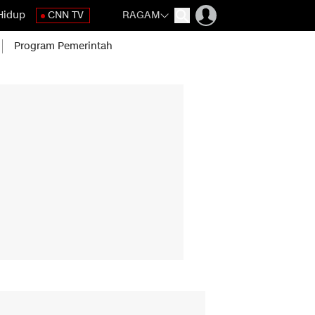
Hidup
CNN TV
RAGAM
Program Pemerintah