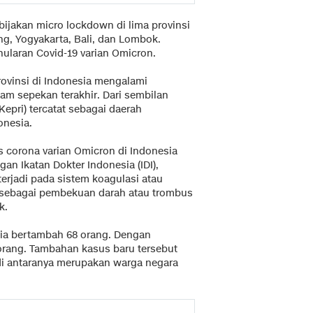
jakan micro lockdown di lima provinsi
eng, Yogyakarta, Bali, dan Lombok.
nularan Covid-19 varian Omicron.
ovinsi di Indonesia mengalami
lam sepekan terakhir. Dari sembilan
Kepri) tercatat sebagai daerah
onesia.
us corona varian Omicron di Indonesia
an Ikatan Dokter Indonesia (IDI),
rjadi pada sistem koagulasi atau
 sebagai pembekuan darah atau trombus
k.
sia bertambah 68 orang. Dengan
 orang. Tambahan kasus baru tersebut
1 di antaranya merupakan warga negara