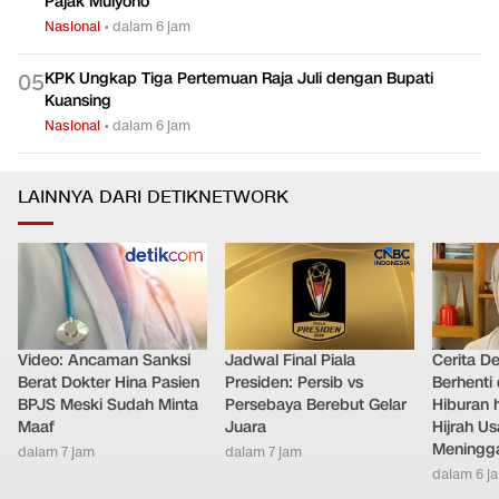
Pajak Mulyono
Nasional
•
dalam 6 jam
KPK Ungkap Tiga Pertemuan Raja Juli dengan Bupati
0
5
Kuansing
Nasional
•
dalam 6 jam
LAINNYA DARI DETIKNETWORK
Video: Ancaman Sanksi
Jadwal Final Piala
Cerita D
Berat Dokter Hina Pasien
Presiden: Persib vs
Berhenti 
BPJS Meski Sudah Minta
Persebaya Berebut Gelar
Hiburan h
Maaf
Juara
Hijrah Us
Meningg
dalam 7 jam
dalam 7 jam
dalam 6 j