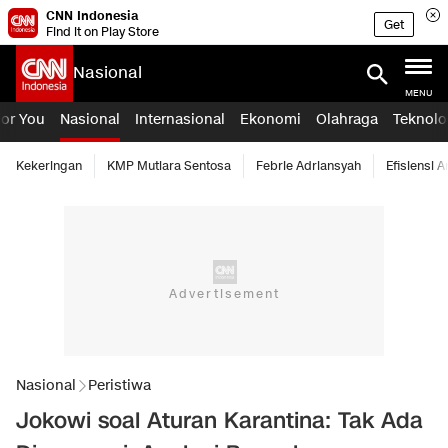
CNN Indonesia
Get
Find it on Play Store
Nasional
MENU
For You
Nasional
Internasional
Ekonomi
Olahraga
Teknolo
Kekeringan
KMP Mutiara Sentosa
Febrie Adriansyah
Efisiensi 
Nasional
Peristiwa
Jokowi soal Aturan Karantina: Tak Ada