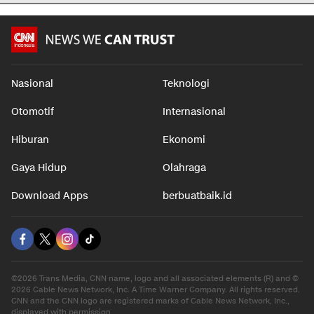
Nasional
Teknologi
Otomotif
Internasional
Hiburan
Ekonomi
Gaya Hidup
Olahraga
Download Apps
berbuatbaik.id
©2026 Trans Media, CNN name, logo and all associated elements (R) and ©
2026 Cable News Network, Inc. A Time Warner Company. All rights reserved.
CNN and the CNN logo are registered marks of Cable News Network, Inc.,
displayed with permission.