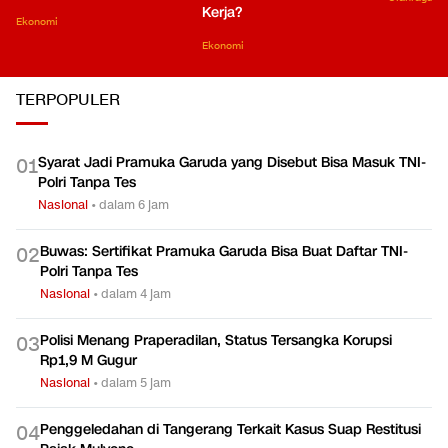
Kerja?
Ekonomi
Ekonomi
TERPOPULER
Syarat Jadi Pramuka Garuda yang Disebut Bisa Masuk TNI-
0
1
Polri Tanpa Tes
Nasional
•
dalam 6 jam
Buwas: Sertifikat Pramuka Garuda Bisa Buat Daftar TNI-
0
2
Polri Tanpa Tes
Nasional
•
dalam 4 jam
Polisi Menang Praperadilan, Status Tersangka Korupsi
0
3
Rp1,9 M Gugur
Nasional
•
dalam 5 jam
Penggeledahan di Tangerang Terkait Kasus Suap Restitusi
0
4