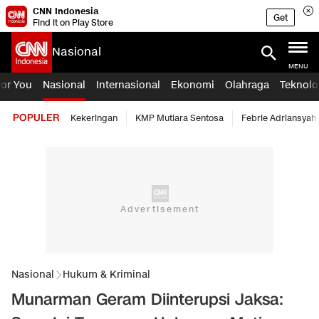
CNN Indonesia
Get
Find it on Play Store
Nasional
MENU
For You
Nasional
Internasional
Ekonomi
Olahraga
Teknolo
POPULER
Kekeringan
KMP Mutiara Sentosa
Febrie Adriansyah
Nasional
Hukum & Kriminal
Munarman Geram Diinterupsi Jaksa: