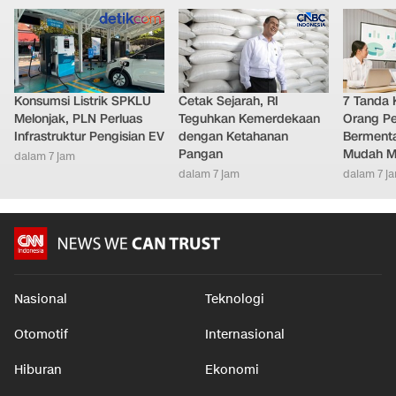
Konsumsi Listrik SPKLU
Cetak Sejarah, RI
7 Tanda 
Melonjak, PLN Perluas
Teguhkan Kemerdekaan
Orang Pe
Infrastruktur Pengisian EV
dengan Ketahanan
Bermenta
Pangan
Mudah M
dalam 7 jam
dalam 7 jam
dalam 7 j
Nasional
Teknologi
Otomotif
Internasional
Hiburan
Ekonomi