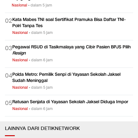
Nasional
•
dalam 5 jam
Kata Mabes TNI soal Sertifikat Pramuka Bisa Daftar TNI-
0
2
Polri Tanpa Tes
Nasional
•
dalam 5 jam
Pegawai RSUD di Tasikmalaya yang Cibir Pasien BPJS Pilih
0
3
Resign
Nasional
•
dalam 6 jam
Polda Metro: Pemilik Senpi di Yayasan Sekolah Jaksel
0
4
Sudah Meninggal
Nasional
•
dalam 5 jam
Ratusan Senjata di Yayasan Sekolah Jaksel Diduga Impor
0
5
Nasional
•
dalam 6 jam
LAINNYA DARI DETIKNETWORK