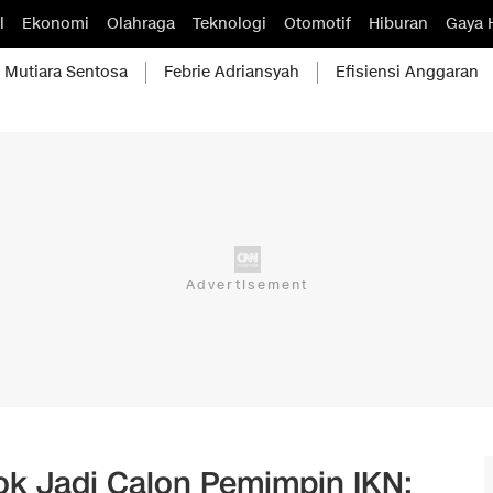
l
Ekonomi
Olahraga
Teknologi
Otomotif
Hiburan
Gaya 
Mutiara Sentosa
Febrie Adriansyah
Efisiensi Anggaran
ok Jadi Calon Pemimpin IKN: