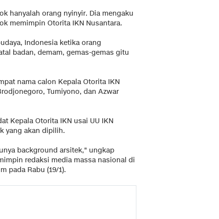
k hanyalah orang nyinyir. Dia mengaku
hok memimpin Otorita IKN Nusantara.
udaya, Indonesia ketika orang
atal badan, demam, gemas-gemas gitu
pat nama calon Kepala Otorita IKN
Brodjonegoro, Tumiyono, dan Azwar
t Kepala Otorita IKN usai UU IKN
k yang akan dipilih.
unya background arsitek," ungkap
impin redaksi media massa nasional di
om pada Rabu (19/1).