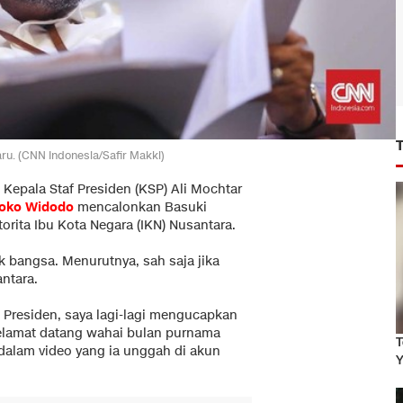
aru. (CNN Indonesia/Safir Makki)
Kepala Staf Presiden (KSP) Ali Mochtar
oko Widodo
mencalonkan Basuki
orita Ibu Kota Negara (IKN) Nusantara.
 bangsa. Menurutnya, sah saja jika
ntara.
k Presiden, saya lagi-lagi mengucapkan
elamat datang wahai bulan purnama
T
 dalam video yang ia unggah di akun
Y