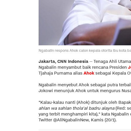
Ngabalin respons Ahok calon kepala otorita ibu kota b
Jakarta, CNN Indonesia
--
Tenaga Ahli Utama 
Ngabalin menyambut baik rencana Presiden
J
Tjahaja Purnama alias
Ahok
sebagai Kepala Ot
Ngabalin menyebut Ahok sebagai putra terbaik
Jokowi menunjuk Ahok untuk mengurus Nusa
"Kalau-kalau nanti (Ahok) ditunjuk oleh Bapa
ahlan wa sahlan thola'al badru alayna
(Red: s
yang terbit menghampiri kita)," kata Ngabalin
Twitter @AliNgabalinNew, Kamis (20/1).