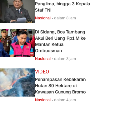
Panglima, hingga 3 Kepala
Staf TNI
Nasional
•
dalam 3 jam
Di Sidang, Bos Tambang
Akui Beri Uang Rp1 M ke
Mantan Ketua
Ombudsman
Nasional
•
dalam 3 jam
VIDEO
Penampakan Kebakaran
Hutan 80 Hektare di
Kawasan Gunung Bromo
Nasional
•
dalam 4 jam