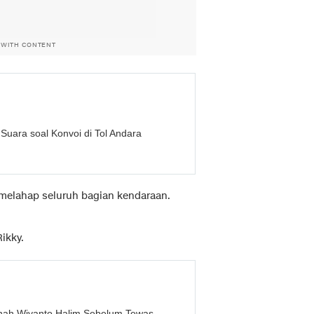
 WITH CONTENT
uara soal Konvoi di Tol Andara
 melahap seluruh bagian kendaraan.
ikky.
nah Wiyanto Halim Sebelum Tewas