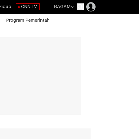
Hidup
CNN TV
RAGAM
Program Pemerintah