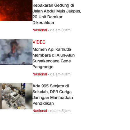
Kebakaran Gedung di
Jalan Abdul Muis Jakpus,
20 Unit Damkar
Dikerahkan
Nasional
•
dalam 3 jam
VIDEO
Momen Api Karhutla
Membara di Alun-Alun
Suryakencana Gede
Pangrango
Nasional
•
dalam 4 jam
Ada 995 Senjata di
Sekolah, DPR Curiga
Jaringan Manfaatkan
Pendidikan
Nasional
•
dalam 5 jam