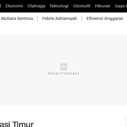
l
Ekonomi
Olahraga
Teknologi
Otomotif
Hiburan
Gaya 
Mutiara Sentosa
Febrie Adriansyah
Efisiensi Anggaran
asi Timur