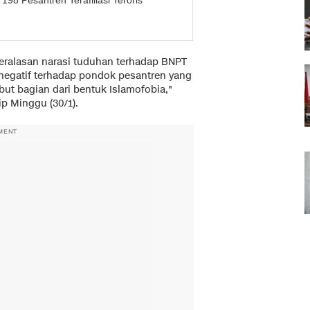
8 Pesantren Terafiliasi Teroris
 beralasan narasi tuduhan terhadap BNPT
negatif terhadap pondok pesantren yang
but bagian dari bentuk Islamofobia,"
p Minggu (30/1).
MENT