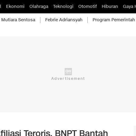
l
Ekonomi
Olahraga
Teknologi
Otomotif
Hiburan
Gaya 
Mutiara Sentosa
Febrie Adriansyah
Program Pemerintah
filiasi Teroris, BNPT Bantah