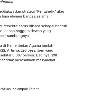
eholder
.
ebijakan dan strategi "Pentahelix" atau
 lima elemen bangsa selama ini.
PT tersebut harus dibaca sebagai bentuk
i di depan anggota dewan yang
sme," sambungnya.
a di Kementerian Agama jumlah
722. Artinya, 198 pesantren yang
a sekitar 0,007 persen. Baginya, 198
gar tidak meresahkan masyarakat.
afiliasi Kelompok Teroris