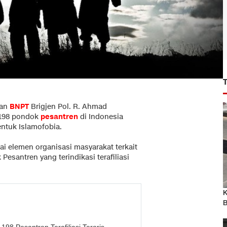
han
BNPT
Brigjen Pol. R. Ahmad
198 pondok
pesantren
di Indonesia
ntuk Islamofobia.
ai elemen organisasi masyarakat terkait
santren yang terindikasi terafiliasi
K
B