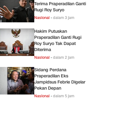
Terima Praperadilan Ganti
Rugi Roy Suryo
Nasional
•
dalam 3 jam
Hakim Putuskan
Praperadilan Ganti Rugi
Roy Suryo Tak Dapat
Diterima
Nasional
•
dalam 2 jam
Sidang Perdana
Praperadilan Eks
Jampidsus Febrie Digelar
Pekan Depan
Nasional
•
dalam 5 jam