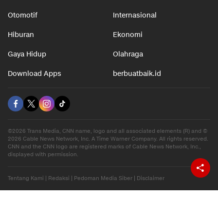
Otomotif
Internasional
Hiburan
Ekonomi
Gaya Hidup
Olahraga
Download Apps
berbuatbaik.id
©2026 Trans Media, CNN name, logo and all associated elements (R) and ©
2026 Cable News Network, Inc. A Time Warner Company. All rights reserved.
CNN and the CNN logo are registered marks of Cable News Network, Inc.,
displayed with permission.
Tentang Kami
|
Redaksi
|
Pedoman Media Siber
|
Disclaimer