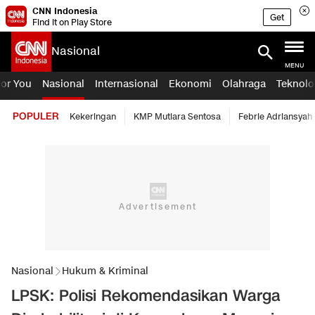
CNN Indonesia
Get
Find it on Play Store
Nasional
MENU
For You
Nasional
Internasional
Ekonomi
Olahraga
Teknolo
POPULER
Kekeringan
KMP Mutiara Sentosa
Febrie Adriansyah
Nasional
Hukum & Kriminal
LPSK: Polisi Rekomendasikan Warga