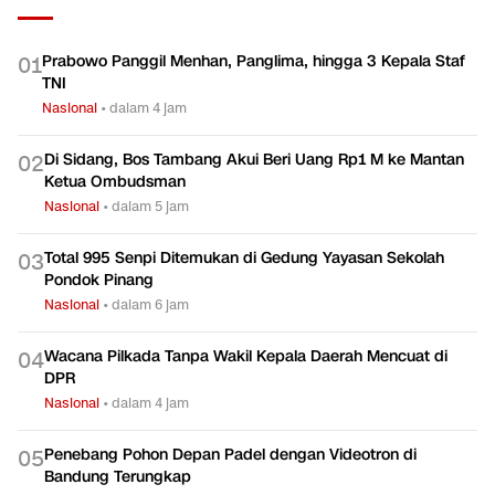
Prabowo Panggil Menhan, Panglima, hingga 3 Kepala Staf
0
1
TNI
Nasional
•
dalam 4 jam
Di Sidang, Bos Tambang Akui Beri Uang Rp1 M ke Mantan
0
2
Ketua Ombudsman
Nasional
•
dalam 5 jam
Total 995 Senpi Ditemukan di Gedung Yayasan Sekolah
0
3
Pondok Pinang
Nasional
•
dalam 6 jam
Wacana Pilkada Tanpa Wakil Kepala Daerah Mencuat di
0
4
DPR
Nasional
•
dalam 4 jam
Penebang Pohon Depan Padel dengan Videotron di
0
5
Bandung Terungkap