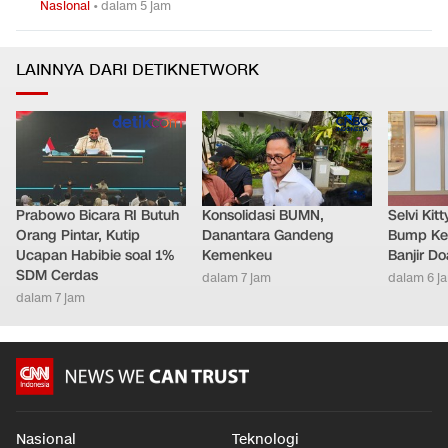
Nasional
•
dalam 5 jam
LAINNYA DARI DETIKNETWORK
Prabowo Bicara RI Butuh
Konsolidasi BUMN,
Selvi Ki
Orang Pintar, Kutip
Danantara Gandeng
Bump Ke
Ucapan Habibie soal 1%
Kemenkeu
Banjir D
SDM Cerdas
dalam 7 jam
dalam 6 j
dalam 7 jam
Nasional
Teknologi