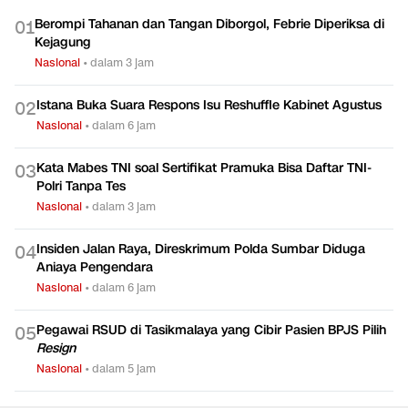
Berompi Tahanan dan Tangan Diborgol, Febrie Diperiksa di
0
1
Kejagung
Nasional
•
dalam 3 jam
Istana Buka Suara Respons Isu Reshuffle Kabinet Agustus
0
2
Nasional
•
dalam 6 jam
Kata Mabes TNI soal Sertifikat Pramuka Bisa Daftar TNI-
0
3
Polri Tanpa Tes
Nasional
•
dalam 3 jam
Insiden Jalan Raya, Direskrimum Polda Sumbar Diduga
0
4
Aniaya Pengendara
Nasional
•
dalam 6 jam
Pegawai RSUD di Tasikmalaya yang Cibir Pasien BPJS Pilih
0
5
Resign
Nasional
•
dalam 5 jam