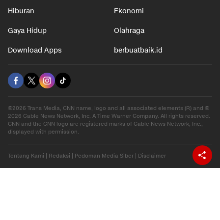
Hiburan
Ekonomi
Gaya Hidup
Olahraga
Download Apps
berbuatbaik.id
©2026 Trans Media, CNN name, logo and all associated elements (R) and ©
2026 Cable News Network, Inc. A Time Warner Company. All rights reserved.
CNN and the CNN logo are registered marks of Cable News Network, Inc.,
displayed with permission.
Tentang Kami
|
Redaksi
|
Pedoman Media Siber
|
Disclaimer