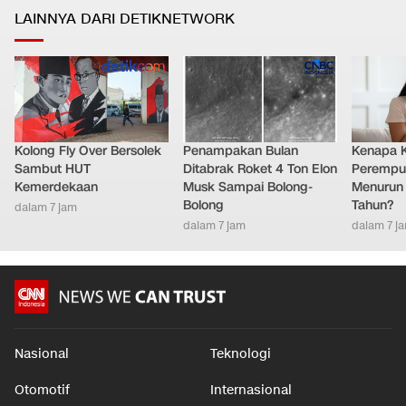
LAINNYA DARI DETIKNETWORK
Kolong Fly Over Bersolek
Penampakan Bulan
Kenapa 
Sambut HUT
Ditabrak Roket 4 Ton Elon
Perempu
Kemerdekaan
Musk Sampai Bolong-
Menurun 
Bolong
Tahun?
dalam 7 jam
dalam 7 jam
dalam 7 j
Nasional
Teknologi
Otomotif
Internasional