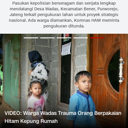
Pasukan kepolisian berseragam dan senjata lengkap
mendatangi Desa Wadas, Kecamatan Bener, Purworejo,
Jateng terkait pengukuran lahan untuk proyek strategis
nasional. Ada warga diamankan, Komnas HAM meminta
pengukuran ditunda.
VIDEO: Warga Wadas Trauma Orang Berpakaian
Hitam Kepung Rumah