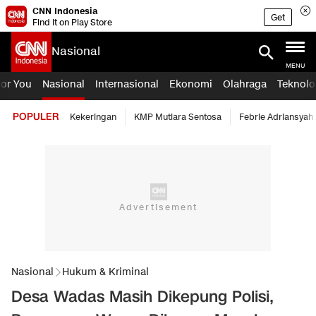
CNN Indonesia
Get
Find it on Play Store
Nasional
MENU
For You
Nasional
Internasional
Ekonomi
Olahraga
Teknolo
POPULER
Kekeringan
KMP Mutiara Sentosa
Febrie Adriansyah
Nasional
Hukum & Kriminal
Desa Wadas Masih Dikepung Polisi,