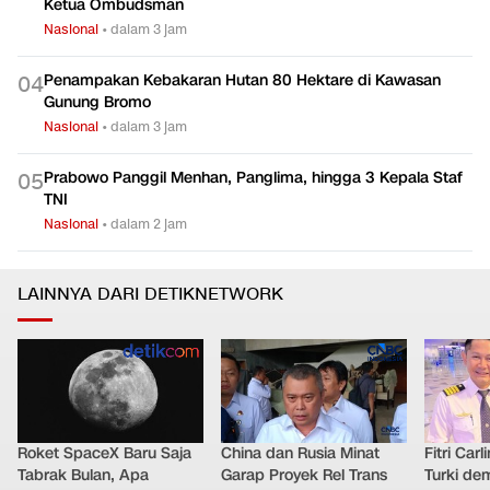
Ketua Ombudsman
Nasional
•
dalam 3 jam
Penampakan Kebakaran Hutan 80 Hektare di Kawasan
0
4
Gunung Bromo
Nasional
•
dalam 3 jam
Prabowo Panggil Menhan, Panglima, hingga 3 Kepala Staf
0
5
TNI
Nasional
•
dalam 2 jam
LAINNYA DARI DETIKNETWORK
Roket SpaceX Baru Saja
China dan Rusia Minat
Fitri Car
Tabrak Bulan, Apa
Garap Proyek Rel Trans
Turki de