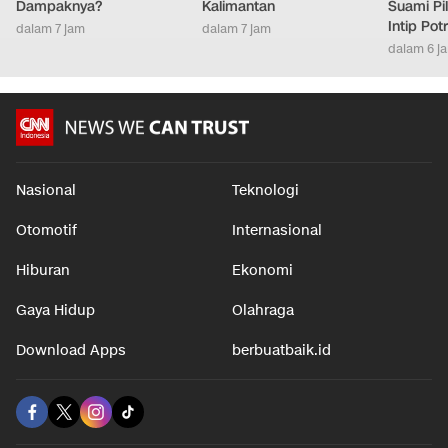
Dampaknya?
Kalimantan
Suami Pil
Intip Pot
dalam 7 jam
dalam 7 jam
dalam 6 j
Nasional
Teknologi
Otomotif
Internasional
Hiburan
Ekonomi
Gaya Hidup
Olahraga
Download Apps
berbuatbaik.id