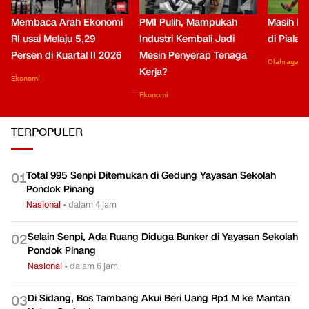
Membaca Arah Ekonomi
PMI Pulih, Mampukah
Masih Be
RI usai Melaju 5,29
Industri Kembali Jadi
di Piala
Persen di Kuartal II 2026
Mesin Penyerap Tenaga
Olahraga
Kerja?
Ekonomi
Ekonomi
TERPOPULER
Total 995 Senpi Ditemukan di Gedung Yayasan Sekolah
0
1
Pondok Pinang
Nasional
•
dalam 4 jam
Selain Senpi, Ada Ruang Diduga Bunker di Yayasan Sekolah
0
2
Pondok Pinang
Nasional
•
dalam 6 jam
Di Sidang, Bos Tambang Akui Beri Uang Rp1 M ke Mantan
0
3