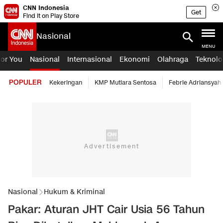
CNN Indonesia
Get
Find it on Play Store
Nasional
MENU
For You
Nasional
Internasional
Ekonomi
Olahraga
Teknolo
POPULER
Kekeringan
KMP Mutiara Sentosa
Febrie Adriansyah
Nasional
Hukum & Kriminal
Pakar: Aturan JHT Cair Usia 56 Tahun