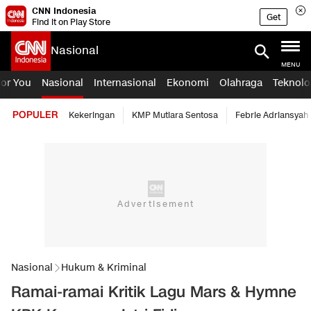
CNN Indonesia
Get
Find it on Play Store
Nasional
MENU
For You
Nasional
Internasional
Ekonomi
Olahraga
Teknolo
POPULER
Kekeringan
KMP Mutiara Sentosa
Febrie Adriansyah
Nasional
Hukum & Kriminal
Ramai-ramai Kritik Lagu Mars & Hymne