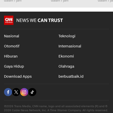
dalam 7 jam
dalam 7 jam
dalam 7 j
Nasional
Teknologi
Otomotif
Internasional
Hiburan
Ekonomi
Gaya Hidup
Olahraga
Download Apps
berbuatbaik.id
©2026 Trans Media, CNN name, logo and all associated elements (R) and ©
2026 Cable News Network, Inc. A Time Warner Company. All rights reserved.