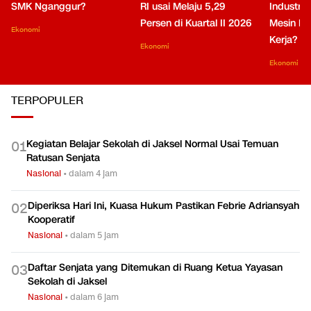
SMK Nganggur?
RI usai Melaju 5,29
Industri 
Persen di Kuartal II 2026
Mesin Pe
Ekonomi
Kerja?
Ekonomi
Ekonomi
TERPOPULER
Kegiatan Belajar Sekolah di Jaksel Normal Usai Temuan
0
1
Ratusan Senjata
Nasional
•
dalam 4 jam
Diperiksa Hari Ini, Kuasa Hukum Pastikan Febrie Adriansyah
0
2
Kooperatif
Nasional
•
dalam 5 jam
Daftar Senjata yang Ditemukan di Ruang Ketua Yayasan
0
3
Sekolah di Jaksel
Nasional
•
dalam 6 jam