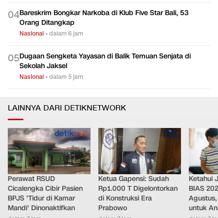
Bareskrim Bongkar Narkoba di Klub Five Star Bali, 53
0
4
Orang Ditangkap
Nasional
•
dalam 6 jam
Dugaan Sengketa Yayasan di Balik Temuan Senjata di
0
5
Sekolah Jaksel
Nasional
•
dalam 5 jam
LAINNYA DARI DETIKNETWORK
Perawat RSUD
Ketua Gapensi: Sudah
Ketahui J
Cicalengka Cibir Pasien
Rp1.000 T Digelontorkan
BIAS 202
BPJS 'Tidur di Kamar
di Konstruksi Era
Agustus,
Mandi' Dinonaktifkan
Prabowo
untuk Ana