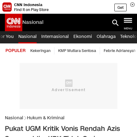
CNN Indonesia
Get
Find it on Play Store
Nasional
MENU
For You
Nasional
Internasional
Ekonomi
Olahraga
Teknolo
POPULER
Kekeringan
KMP Mutiara Sentosa
Febrie Adriansyah
Nasional
Hukum & Kriminal
Pukat UGM Kritik Vonis Rendah Azis