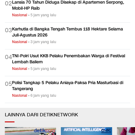
Lansia 70 Tahun Diduga Disekap di Apartemen Serpong,
0
2
Mobil-HP Raib
Nasional
•
5 jam yang lalu
Karhutla di Bangka Tengah Tembus 118 Hektare Selama
0
3
Juli-Agustus 2026
Nasional
•
3 jam yang lalu
TNI-Polri Usut KKB Pelaku Penembakan Warga di Festival
0
4
Lembah Baliem
Nasional
•
5 jam yang lalu
Polisi Tangkap 5 Pelaku Aniaya-Paksa Pria Masturbasi di
0
5
Tangerang
Nasional
•
6 jam yang lalu
LAINNYA DARI DETIKNETWORK