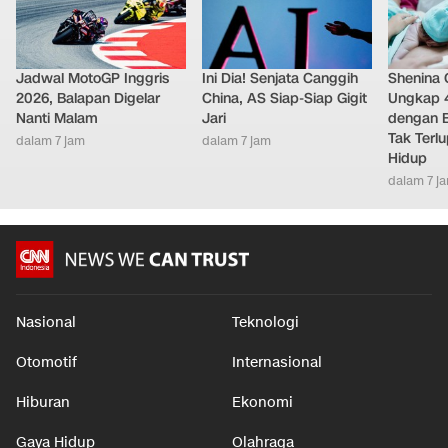
Jadwal MotoGP Inggris
Ini Dia! Senjata Canggih
Shenina
2026, Balapan Digelar
China, AS Siap-Siap Gigit
Ungkap 
Nanti Malam
Jari
dengan 
Tak Terl
dalam 7 jam
dalam 7 jam
Hidup
dalam 7 j
Nasional
Teknologi
Otomotif
Internasional
Hiburan
Ekonomi
Gaya Hidup
Olahraga