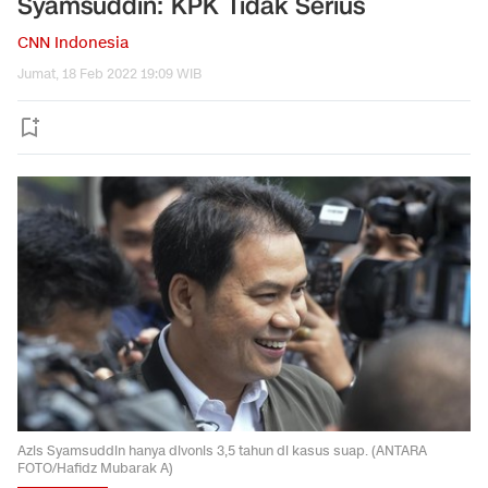
Syamsuddin: KPK Tidak Serius
CNN Indonesia
Jumat, 18 Feb 2022 19:09 WIB
Azis Syamsuddin hanya divonis 3,5 tahun di kasus suap. (ANTARA
FOTO/Hafidz Mubarak A)