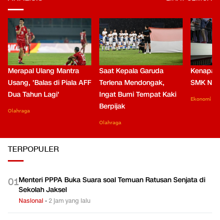
Merapal Ulang Mantra
Saat Kepala Garuda
Kenapa B
Usang, 'Balas di Piala AFF
Terlena Mendongak,
SMK Nga
Dua Tahun Lagi'
Ingat Bumi Tempat Kaki
Ekonomi
Berpijak
Olahraga
Olahraga
TERPOPULER
Menteri PPPA Buka Suara soal Temuan Ratusan Senjata di
0
1
Sekolah Jaksel
Nasional
•
2 jam yang lalu