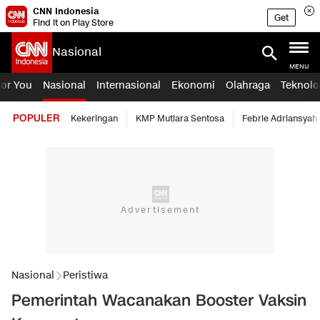
CNN Indonesia
Get
Find it on Play Store
Nasional
MENU
For You
Nasional
Internasional
Ekonomi
Olahraga
Teknolo
POPULER
Kekeringan
KMP Mutiara Sentosa
Febrie Adriansyah
Nasional
Peristiwa
Pemerintah Wacanakan Booster Vaksin