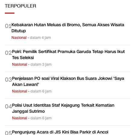
TERPOPULER
Kebakaran Hutan Meluas di Bromo, Semua Akses Wisata
0
1
Ditutup
Nasional
•
dalam 4 jam
Polri: Pemilik Sertifikat Pramuka Garuda Tetap Harus Ikut
0
2
Tes Seleksi
Nasional
•
dalam 3 jam
Penjelasan PO soal Viral Klakson Bus Suara Jokowi 'Saya
0
3
Akan Lawan!'
Nasional
•
dalam 6 jam
Polisi Usut Identitas Staf Kejagung Terkait Kematian
0
4
Janggal Sutrimo
Nasional
•
dalam 6 jam
Pengunjung Acara di JIS Kini Bisa Parkir di Ancol
0
5