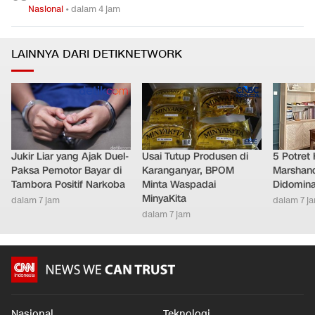
Nasional
•
dalam 4 jam
LAINNYA DARI DETIKNETWORK
Jukir Liar yang Ajak Duel-
Usai Tutup Produsen di
5 Potret
Paksa Pemotor Bayar di
Karanganyar, BPOM
Marshand
Tambora Positif Narkoba
Minta Waspadai
Didomina
MinyaKita
dalam 7 jam
dalam 7 j
dalam 7 jam
Nasional
Teknologi