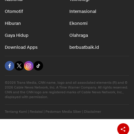
Otomotif
Internasional
Hiburan
Ekonomi
Gaya Hidup
Olahraga
Download Apps
berbuatbaik.id
©2026 Trans Media, CNN name, logo and all associated elements (R) and ©
2026 Cable News Network, Inc. A Time Warner Company. All rights reserved.
CNN and the CNN logo are registered marks of Cable News Network, Inc.,
displayed with permission.
Tentang Kami
|
Redaksi
|
Pedoman Media Siber
|
Disclaimer