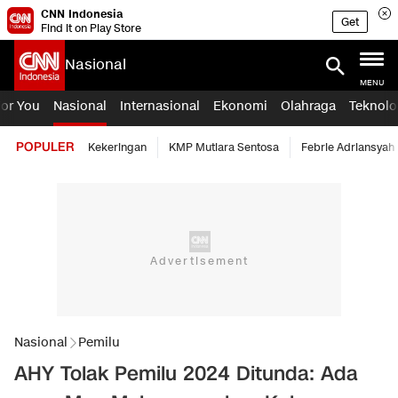
CNN Indonesia
Get
Find it on Play Store
Nasional
MENU
For You
Nasional
Internasional
Ekonomi
Olahraga
Teknolo
POPULER
Kekeringan
KMP Mutiara Sentosa
Febrie Adriansyah
Nasional
Pemilu
AHY Tolak Pemilu 2024 Ditunda: Ada