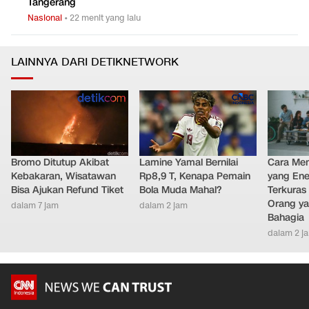
Tangerang
Nasional
•
22 menit yang lalu
LAINNYA DARI DETIKNETWORK
Bromo Ditutup Akibat
Lamine Yamal Bernilai
Cara Men
Kebakaran, Wisatawan
Rp8,9 T, Kenapa Pemain
yang Ene
Bisa Ajukan Refund Tiket
Bola Muda Mahal?
Terkuras
Orang ya
dalam 7 jam
dalam 2 jam
Bahagia
dalam 2 j