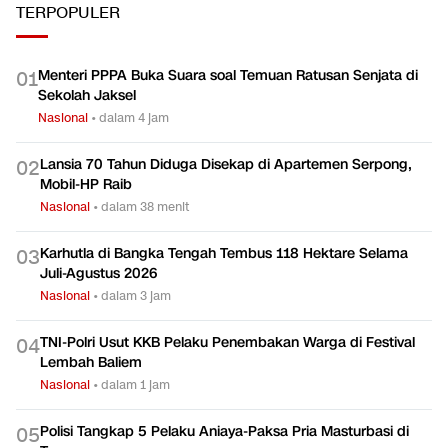
TERPOPULER
Menteri PPPA Buka Suara soal Temuan Ratusan Senjata di
0
1
Sekolah Jaksel
Nasional
•
dalam 4 jam
Lansia 70 Tahun Diduga Disekap di Apartemen Serpong,
0
2
Mobil-HP Raib
Nasional
•
dalam 38 menit
Karhutla di Bangka Tengah Tembus 118 Hektare Selama
0
3
Juli-Agustus 2026
Nasional
•
dalam 3 jam
TNI-Polri Usut KKB Pelaku Penembakan Warga di Festival
0
4
Lembah Baliem
Nasional
•
dalam 1 jam
Polisi Tangkap 5 Pelaku Aniaya-Paksa Pria Masturbasi di
0
5