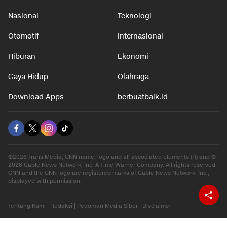
Nasional
Teknologi
Otomotif
Internasional
Hiburan
Ekonomi
Gaya Hidup
Olahraga
Download Apps
berbuatbaik.id
©2026 Trans Media, CNN name, logo and all associated elements (R) and ©
2026 Cable News Network, Inc. A Time Warner Company. All rights reserved.
CNN and the CNN logo are registered marks of Cable News Network, Inc.,
displayed with permission.
Tentang Kami
|
Redaksi
|
Pedoman Media Siber
|
Disclaimer