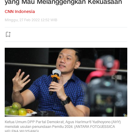
yang Mau Melanggengkan Kekuasaan
CNN Indonesia
Minggu, 27 Feb 2022 12:52 WIB
Ketua Umum DPP Partai Demokrat, Agus Harimurti Yudhoyono (AHY)
menolak usulan penundaan Pemilu 2024. (ANTARA FOTO/JESSICA
HELENA WUYSANG)