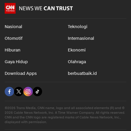
Nasional
Teknologi
Otomotif
Internasional
Hiburan
Ekonomi
Gaya Hidup
Olahraga
Download Apps
berbuatbaik.id
©2026 Trans Media, CNN name, logo and all associated elements (R) and ©
2026 Cable News Network, Inc. A Time Warner Company. All rights reserved.
CNN and the CNN logo are registered marks of Cable News Network, Inc.,
displayed with permission.