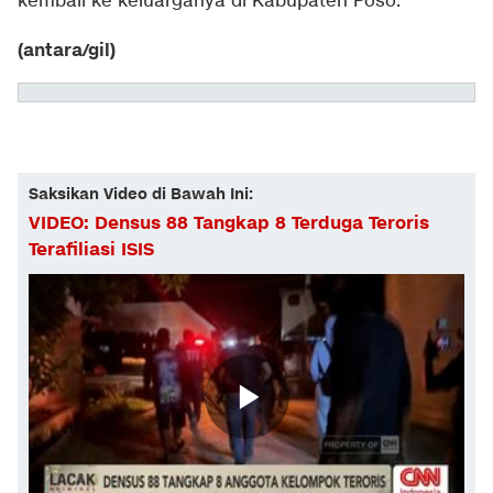
kembali ke keluarganya di Kabupaten Poso.
(antara/gil)
Saksikan Video di Bawah Ini:
VIDEO: Densus 88 Tangkap 8 Terduga Teroris
Terafiliasi ISIS