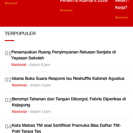
Persen di Kuartal II 2026
Mesin Pe
Ekonomi
Kerja?
Ekonomi
Ekonomi
TERPOPULER
Penampakan Ruang Penyimpanan Ratusan Senjata di
0
1
Yayasan Sekolah
Nasional
•
dalam 6 jam
Istana Buka Suara Respons Isu Reshuffle Kabinet Agustus
0
2
Nasional
•
dalam 4 jam
Berompi Tahanan dan Tangan Diborgol, Febrie Diperiksa di
0
3
Kejagung
Nasional
•
dalam 1 jam
Kata Mabes TNI soal Sertifikat Pramuka Bisa Daftar TNI-
0
4
Polri Tanpa Tes