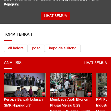
Kejagung
LIHAT SEMUA
TOPIK TERKAIT
ali kalora
poso
kapolda sulteng
ANALISIS
LIHAT SEMUA
Kenapa Banyak Lulusan
Membaca Arah Ekonomi
PMI Puli
SMK Nganggur?
RI usai Melaju 5,29
Industri 