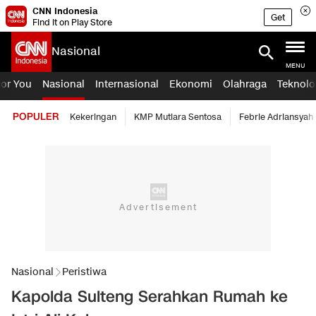
CNN Indonesia
Get
Find it on Play Store
Nasional
MENU
For You
Nasional
Internasional
Ekonomi
Olahraga
Teknolo
POPULER
Kekeringan
KMP Mutiara Sentosa
Febrie Adriansyah
Nasional
Peristiwa
Kapolda Sulteng Serahkan Rumah ke