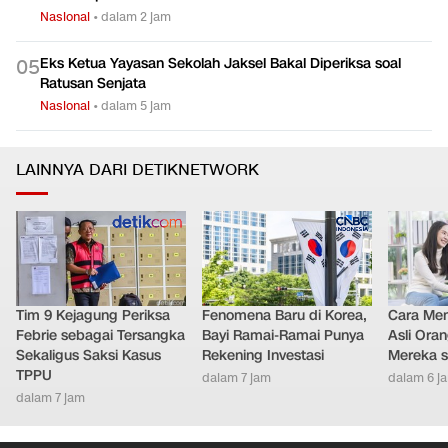
Nasional
•
dalam 2 jam
Eks Ketua Yayasan Sekolah Jaksel Bakal Diperiksa soal
0
5
Ratusan Senjata
Nasional
•
dalam 5 jam
LAINNYA DARI DETIKNETWORK
Tim 9 Kejagung Periksa
Fenomena Baru di Korea,
Cara Men
Febrie sebagai Tersangka
Bayi Ramai-Ramai Punya
Asli Ora
Sekaligus Saksi Kasus
Rekening Investasi
Mereka s
TPPU
dalam 7 jam
dalam 6 j
dalam 7 jam