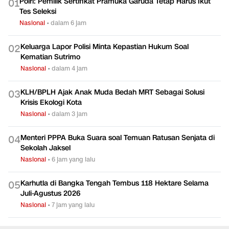
Polri: Pemilik Sertifikat Pramuka Garuda Tetap Harus Ikut
0
1
Tes Seleksi
Nasional
•
dalam 6 jam
Keluarga Lapor Polisi Minta Kepastian Hukum Soal
0
2
Kematian Sutrimo
Nasional
•
dalam 4 jam
KLH/BPLH Ajak Anak Muda Bedah MRT Sebagai Solusi
0
3
Krisis Ekologi Kota
Nasional
•
dalam 3 jam
Menteri PPPA Buka Suara soal Temuan Ratusan Senjata di
0
4
Sekolah Jaksel
Nasional
•
6 jam yang lalu
Karhutla di Bangka Tengah Tembus 118 Hektare Selama
0
5
Juli-Agustus 2026
Nasional
•
7 jam yang lalu