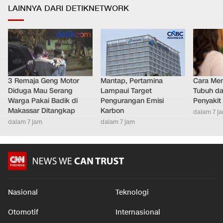
LAINNYA DARI DETIKNETWORK
3 Remaja Geng Motor
Mantap, Pertamina
Cara Men
Diduga Mau Serang
Lampaui Target
Tubuh da
Warga Pakai Badik di
Pengurangan Emisi
Penyakit
Makassar Ditangkap
Karbon
dalam 7 j
dalam 7 jam
dalam 7 jam
Nasional
Teknologi
Otomotif
Internasional