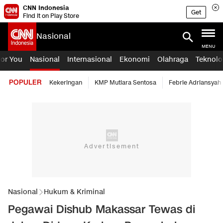
CNN Indonesia
Get
Find it on Play Store
Nasional
MENU
For You
Nasional
Internasional
Ekonomi
Olahraga
Teknolo
POPULER
Kekeringan
KMP Mutiara Sentosa
Febrie Adriansyah
Nasional
Hukum & Kriminal
Pegawai Dishub Makassar Tewas di