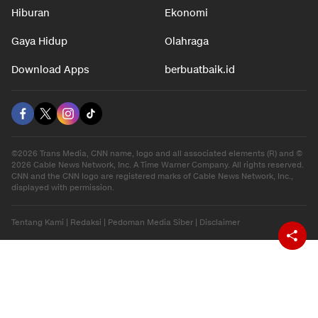
Hiburan
Ekonomi
Gaya Hidup
Olahraga
Download Apps
berbuatbaik.id
©2026 Trans Media, CNN name, logo and all associated elements (R) and ©
2026 Cable News Network, Inc. A Time Warner Company. All rights reserved.
CNN and the CNN logo are registered marks of Cable News Network, Inc.,
displayed with permission.
Tentang Kami
|
Redaksi
|
Pedoman Media Siber
|
Disclaimer