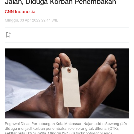
Jalan, Diduga Korban Penembakan
CNN Indonesia
Minggu, 03 Apr 2022 22:44 WIB
Pegawai Dinas Perhubungan Kota Makassar, Najamuddin Sewang (40)
diduga menjadi korban penembakan oleh orang tak dikenal (OTK),
sekitar pukul 09.30 Wita, Minggu (3/4). (Istockphoto/RichLegg)